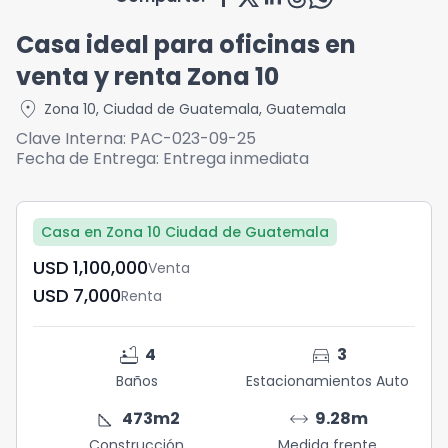
Casa ideal para oficinas en
venta y renta Zona 10
location_on
Zona 10
,
Ciudad de Guatemala
,
Guatemala
Clave Interna:
PAC-023-09-25
Fecha de Entrega:
Entrega inmediata
Casa en Zona 10 Ciudad de Guatemala
USD	1,100,000
Venta
USD	7,000
Renta
bathtub
directions_car
4
3
Baños
Estacionamientos Auto
square_foot
arrow_range
473
m2
9.28
m
Construcción
Medida frente