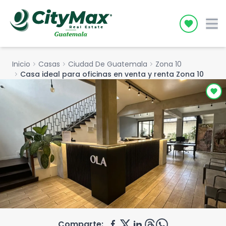
Icon desc
Inicio
chevron_right
Casas
chevron_right
Ciudad De Guatemala
chevron_right
Zona 10
chevron_right
Casa ideal para oficinas en venta y renta Zona 10
Comparte: