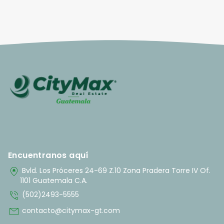
Encuentranos aquí
home_pin
Bvld. Los Próceres 24-69 Z.10 Zona Pradera Torre IV Of.
1101 Guatemala C.A.
phone_in_talk
(502)2493-5555
mail
contacto@citymax-gt.com