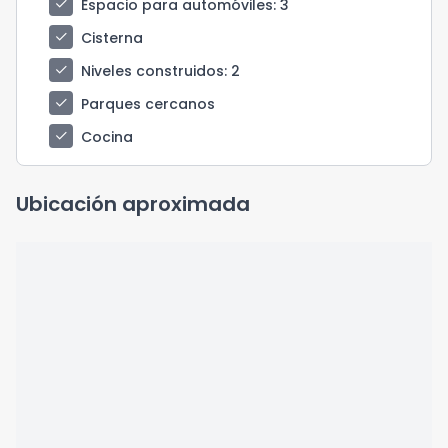
check
Espacio para automóviles
: 3
check
Cisterna
check
Niveles construidos
: 2
check
Parques cercanos
check
Cocina
Ubicación aproximada