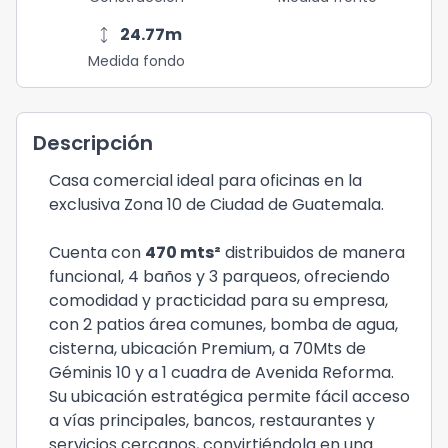
height
24.77
m
Medida fondo
Descripción
Casa comercial ideal para oficinas en la
exclusiva Zona 10 de Ciudad de Guatemala.
Cuenta con
470 mts²
distribuidos de manera
funcional, 4 baños y 3 parqueos, ofreciendo
comodidad y practicidad para su empresa,
con 2 patios área comunes, bomba de agua,
cisterna, ubicación Premium, a 70Mts de
Géminis 10 y a 1 cuadra de Avenida Reforma.
Su ubicación estratégica permite fácil acceso
a vías principales, bancos, restaurantes y
servicios cercanos, convirtiéndola en una