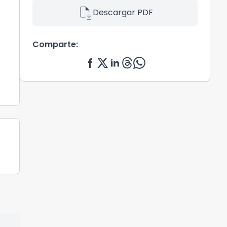
file_save
Descargar PDF
Comparte: