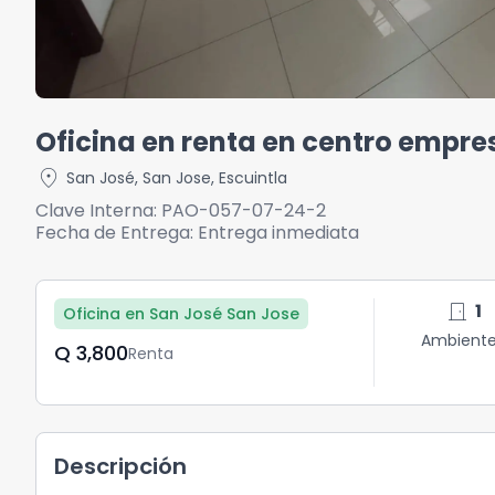
Oficina en renta en centro empres
location_on
San José
,
San Jose
,
Escuintla
Clave Interna:
PAO-057-07-24-2
Fecha de Entrega:
Entrega inmediata
door_front
1
Oficina en San José San Jose
Ambient
Q	3,800
Renta
Descripción