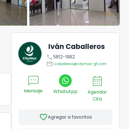
Iván Caballeros
call
5812-1982
email
i.caballeros@citymax-gt.com
sms
calendar_month
Mensaje
WhatsApp
Agendar
Cita
favorite
Agregar a favoritos