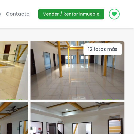
s
Contacto
Vender / Rentar inmueble
Icon des
12
fotos más