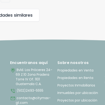
edades
similares
Encuentranos aquí
Sobre nosotros
home_pin
Bvld. Los Próceres 24-
Propiedades en Venta
69 Z.10 Zona Pradera
Propiedades en Renta
Torre IV Of. 1101
Guatemala C.A.
Proyectos Inmobiliarios
phone_in_talk
(502)2493-5555
Inmuebles por ubicación
mail
contacto@citymax-
Proyectos por ubicación
gt.com