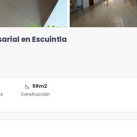
arial en Escuintla
square_foot
58
m2
es
Construcción