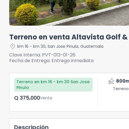
Terreno en venta Altavista Golf 
location_on
km 16 - km 30
,
San Jose Pinula
,
Guatemala
Clave Interna:
PVT-013-01-26
Fecha de Entrega:
Entrega inmediata
landslide
800
Terreno en km 16 - km 30 San Jose
Pinula
Terreno
Q	375,000
Venta
Descripción