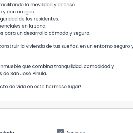
acilitando la movilidad y acceso.
ia y con amigos.
eguridad de los residentes.
senciales en la zona.
les para un desarrollo cómodo y seguro.
onstruir la vivienda de tus sueños, en un entorno seguro 
 inmueble que combina tranquilidad, comodidad y
 de San José Pinula.
cto de vida en este hermoso lugar!
check
bolada
Accesos