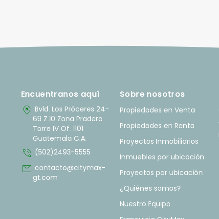
Encuentranos aquí
Sobre nosotros
home_pin
Bvld. Los Próceres 24-
Propiedades en Venta
69 Z.10 Zona Pradera
Propiedades en Renta
Torre IV Of. 1101
Guatemala C.A.
Proyectos Inmobiliarios
phone_in_talk
(502)2493-5555
Inmuebles por ubicación
mail
contacto@citymax-
Proyectos por ubicación
gt.com
¿Quiénes somos?
Nuestro Equipo