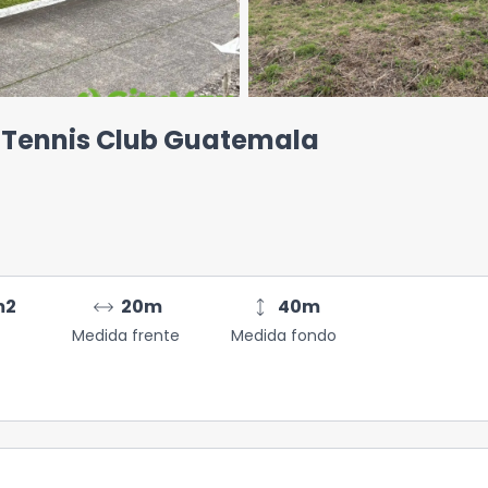
& Tennis Club Guatemala
arrow_range
height
m2
20
m
40
m
Medida frente
Medida fondo