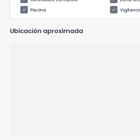
check
check
Piscina
Vigilanci
Ubicación aproximada