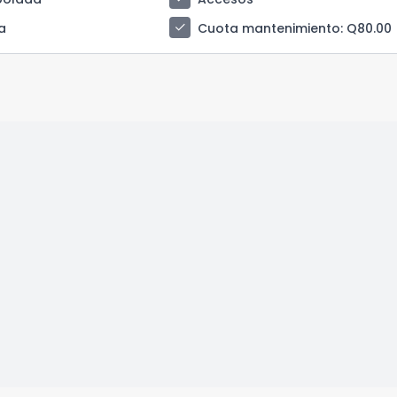
check
a
Cuota mantenimiento
: Q80.00