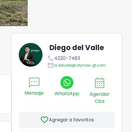
Diego del Valle
call
4220-7483
email
d.delvalle@citymax-gt.com
sms
calendar_month
Mensaje
WhatsApp
Agendar
Cita
favorite
Agregar a favoritos