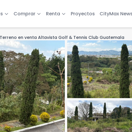
s
Comprar
Renta
Proyectos
CityMax New
Terreno en venta Altavista Golf & Tennis Club Guatemala