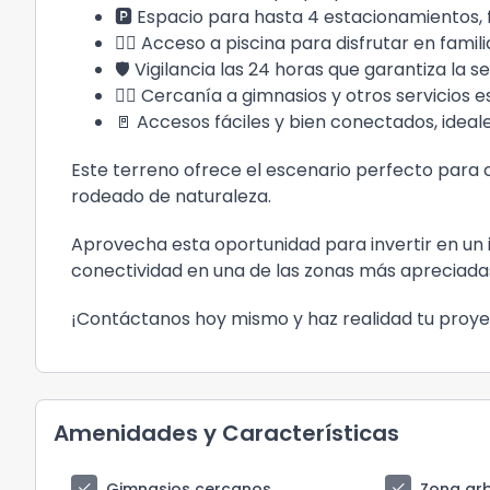
🅿️ Espacio para hasta 4 estacionamientos, f
🏊‍♂️ Acceso a piscina para disfrutar en famil
🛡️ Vigilancia las 24 horas que garantiza la s
🚶‍♂️ Cercanía a gimnasios y otros servicios e
🚪 Accesos fáciles y bien conectados, idea
Este terreno ofrece el escenario perfecto para c
rodeado de naturaleza.
Aprovecha esta oportunidad para invertir en un
conectividad en una de las zonas más apreciadas
¡Contáctanos hoy mismo y haz realidad tu proye
Amenidades y Características
check
check
Gimnasios cercanos
Zona ar