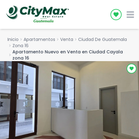
Icon desc
Inicio
chevron_right
Apartamentos
chevron_right
Venta
chevron_right
Ciudad De Guatemala
chevron_right
Zona 16
Apartamento Nuevo en Venta en Ciudad Cayala
chevron_right
zona 16