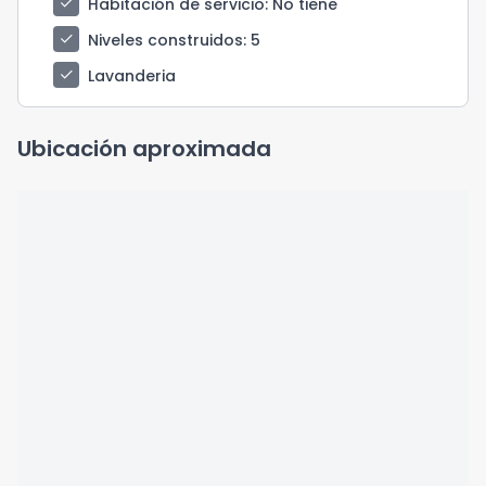
check
Habitación de servicio
: No tiene
check
Niveles construidos
: 5
check
Lavanderia
Ubicación aproximada