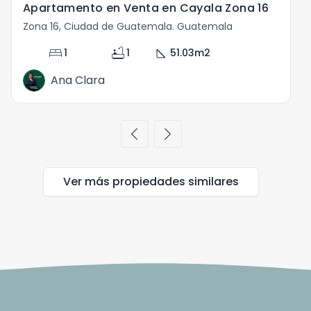
Apartamento en Venta en Cayala Zona 16
Zona 16, Ciudad de Guatemala. Guatemala
Z
bed
bathtub
square_foot
1
1
51.03
m2
Ana Clara
chevron_left
chevron_right
Ver más propiedades
similares