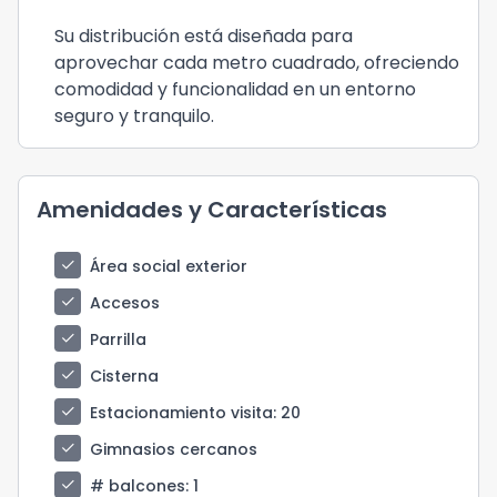
Su distribución está diseñada para
aprovechar cada metro cuadrado, ofreciendo
comodidad y funcionalidad en un entorno
seguro y tranquilo.
Amenidades y Características
check
Área social exterior
check
Accesos
check
Parrilla
check
Cisterna
check
Estacionamiento visita
: 20
check
Gimnasios cercanos
check
# balcones
: 1