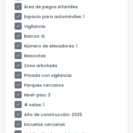
check
Área de juegos infantiles
check
Espacio para automóviles
: 1
check
Vigilancia
check
Balcon
: Si
check
Número de elevadores
: 1
check
Mascotas
check
Zona arbolada
check
Privada con vigilancia
check
Parques cercanos
check
Nivel-piso
: 3
check
# salas
: 1
check
Año de construcción
: 2025
check
Escuelas cercanas