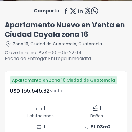
Comparte:
Apartamento Nuevo en Venta en
Ciudad Cayala zona 16
location_on
Zona 16
,
Ciudad de Guatemala
,
Guatemala
Clave Interna:
PVA-001-05-22-14
Fecha de Entrega:
Entrega inmediata
Apartamento en Zona 16 Ciudad de Guatemala
USD	155,545.92
Venta
bed
bathtub
1
1
Habitaciones
Baños
directions_car
square_foot
1
51.03
m2