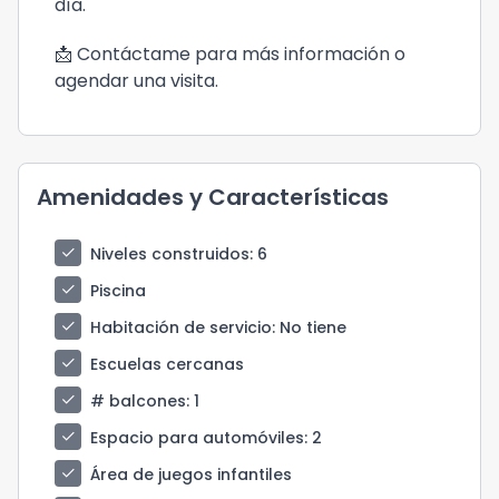
día.
📩 Contáctame para más información o
agendar una visita.
Amenidades y Características
check
Niveles construidos
: 6
check
Piscina
check
Habitación de servicio
: No tiene
check
Escuelas cercanas
check
# balcones
: 1
check
Espacio para automóviles
: 2
check
Área de juegos infantiles