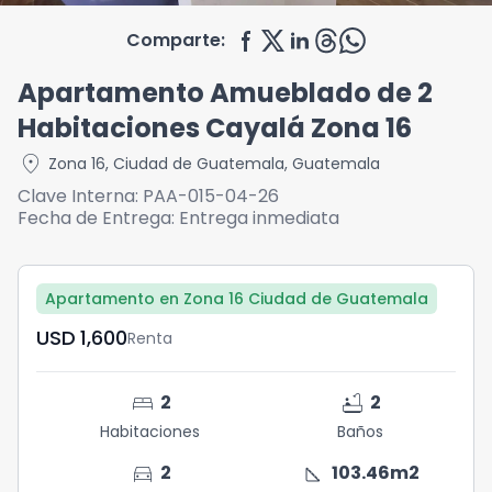
Comparte:
Apartamento Amueblado de 2
Habitaciones Cayalá Zona 16
location_on
Zona 16
,
Ciudad de Guatemala
,
Guatemala
Clave Interna:
PAA-015-04-26
Fecha de Entrega:
Entrega inmediata
Apartamento en Zona 16 Ciudad de Guatemala
USD	1,600
Renta
bed
bathtub
2
2
Habitaciones
Baños
directions_car
square_foot
2
103.46
m2