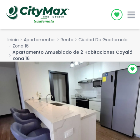
Icon desc
Inicio
chevron_right
Apartamentos
chevron_right
Renta
chevron_right
Ciudad De Guatemala
chevron_right
Zona 16
Apartamento Amueblado de 2 Habitaciones Cayalá
chevron_right
Zona 16