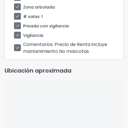
check
Zona arbolada
check
# salas
: 1
check
Privada con vigilancia
check
Vigilancia
Comentarios
: Precio de Renta incluye
check
mantenimiento No mascotas
Ubicación aproximada