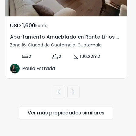
USD	1,600
Renta
Apartamento Amueblado en Renta Lirios de Cayalá Zona 16
Zona 16, Ciudad de Guatemala. Guatemala
Z
bed
bathtub
square_foot
2
2
106.22
m2
Paula Estrada
chevron_left
chevron_right
Ver más propiedades
similares