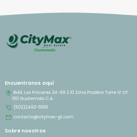
Encuentranos aquí
home_pin
Bvld. Los Próceres 24-69 Z.10 Zona Pradera Torre IV Of.
1101 Guatemala C.A.
phone_in_talk
(502)2493-5555
mail
contacto@citymax-gt.com
Sobre nosotros