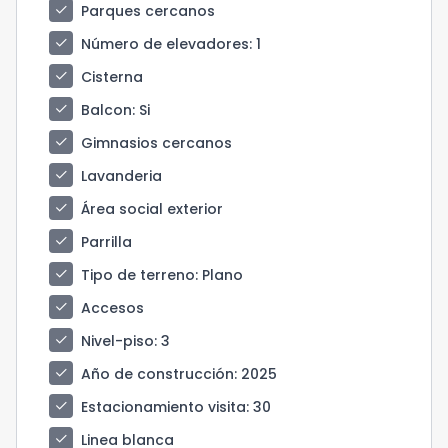
check
Parques cercanos
check
Número de elevadores
: 1
check
Cisterna
check
Balcon
: Si
check
Gimnasios cercanos
check
Lavanderia
check
Área social exterior
check
Parrilla
check
Tipo de terreno
: Plano
check
Accesos
check
Nivel-piso
: 3
check
Año de construcción
: 2025
check
Estacionamiento visita
: 30
check
Linea blanca