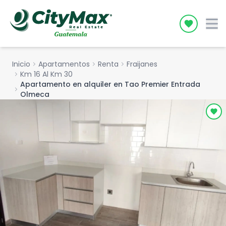
Icon desc
Inicio
chevron_right
Apartamentos
chevron_right
Renta
chevron_right
Fraijanes
chevron_right
Km 16 Al Km 30
Apartamento en alquiler en Tao Premier Entrada
chevron_right
Olmeca