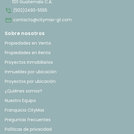
1101 Guatemala C.A.
phone_in_talk
(502)2493-5555
mail
contacto@citymax-gt.com
Sobre nosotros
Propiedades en Venta
Propiedades en Renta
Proyectos Inmobiliarios
Inmuebles por ubicación
Proyectos por ubicación
¿Quiénes somos?
Nuestro Equipo
Franquicia CityMax
Preguntas frecuentes
Políticas de privacidad