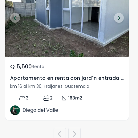
Q	5,500
Renta
Apartamento en renta con jardín entrada a Olmeca km 17
km 16 al km 30, Fraijanes. Guatemala
bed
bathtub
square_foot
3
2
163
m2
Diego del Valle
chevron_left
chevron_right