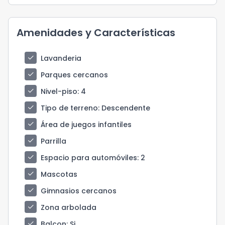
Amenidades y Características
check
Lavanderia
check
Parques cercanos
check
Nivel-piso
: 4
check
Tipo de terreno
: Descendente
check
Área de juegos infantiles
check
Parrilla
check
Espacio para automóviles
: 2
check
Mascotas
check
Gimnasios cercanos
check
Zona arbolada
check
Balcon
: Si