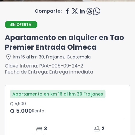
Comparte:
¡EN OFERTA!
Apartamento en alquiler en Tao
Premier Entrada Olmeca
location_on
km 16 al km 30
,
Fraijanes
,
Guatemala
Clave Interna:
PAA-005-09-24-2
Fecha de Entrega:
Entrega inmediata
Apartamento en km 16 al km 30 Fraijanes
Q	5,500
Q	5,000
Renta
bed
bathtub
3
2