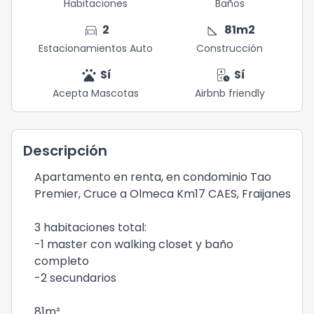
Habitaciones
Baños
directions_car
square_foot
2
81
m2
Estacionamientos Auto
Construcción
pets
short_stay
Sí
Sí
Acepta Mascotas
Airbnb friendly
Descripción
Apartamento en renta, en condominio Tao
Premier, Cruce a Olmeca Km17 CAES, Fraijanes
3 habitaciones total:
-1 master con walking closet y baño
completo
-2 secundarios
81m²