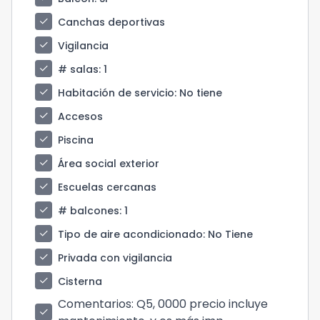
check
Canchas deportivas
check
Vigilancia
check
# salas
: 1
check
Habitación de servicio
: No tiene
check
Accesos
check
Piscina
check
Área social exterior
check
Escuelas cercanas
check
# balcones
: 1
check
Tipo de aire acondicionado
: No Tiene
check
Privada con vigilancia
check
Cisterna
Comentarios
: Q5, 0000 precio incluye
check