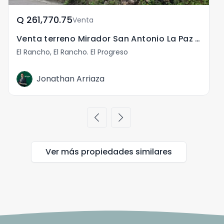
Q	261,770.75
Venta
Venta terreno Mirador San Antonio La Paz El Progreso
El Rancho, El Rancho. El Progreso
Jonathan Arriaza
chevron_left
chevron_right
Ver más propiedades
similares