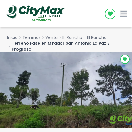
Icon desc
Inicio
chevron_right
Terrenos
chevron_right
Venta
chevron_right
El Rancho
chevron_right
El Rancho
Terreno Fase en Mirador San Antonio La Paz El
chevron_right
Progreso