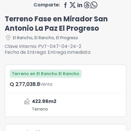
Comparte:
Terreno Fase en Mirador San
Antonio La Paz El Progreso
location_on
El Rancho
,
El Rancho
,
El Progreso
Clave Interna:
PVT-047-04-24-2
Fecha de Entrega:
Entrega inmediata
Terreno en El Rancho El Rancho
Q	277,038.8
Venta
landslide
422.96
m2
Terreno