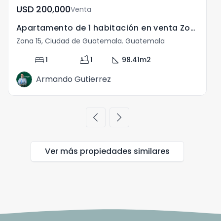
USD	200,000
Venta
Apartamento de 1 habitación en venta Zona 15
Zona 15, Ciudad de Guatemala. Guatemala
Z
bed
bathtub
square_foot
1
1
98.41
m2
Armando Gutierrez
chevron_left
chevron_right
Ver más propiedades
similares