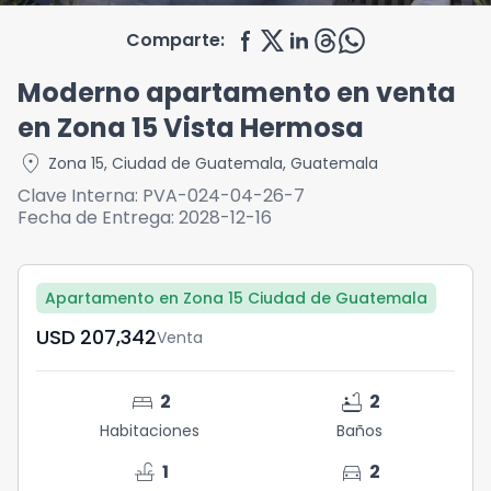
Comparte:
Moderno apartamento en venta
en Zona 15 Vista Hermosa
location_on
Zona 15
,
Ciudad de Guatemala
,
Guatemala
Clave Interna:
PVA-024-04-26-7
Fecha de Entrega:
2028-12-16
Apartamento en Zona 15 Ciudad de Guatemala
USD	207,342
Venta
bed
bathtub
2
2
Habitaciones
Baños
faucet
directions_car
1
2