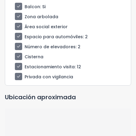
check
Balcon
: Si
check
Zona arbolada
check
Área social exterior
check
Espacio para automóviles
: 2
check
Número de elevadores
: 2
check
Cisterna
check
Estacionamiento visita
: 12
check
Privada con vigilancia
Ubicación aproximada