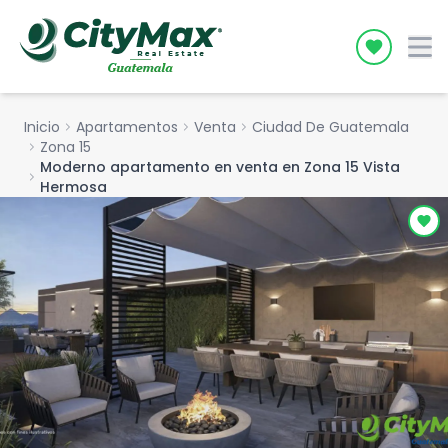
Icon desc
Inicio
chevron_right
Apartamentos
chevron_right
Venta
chevron_right
Ciudad De Guatemala
chevron_right
Zona 15
Moderno apartamento en venta en Zona 15 Vista
chevron_right
Hermosa