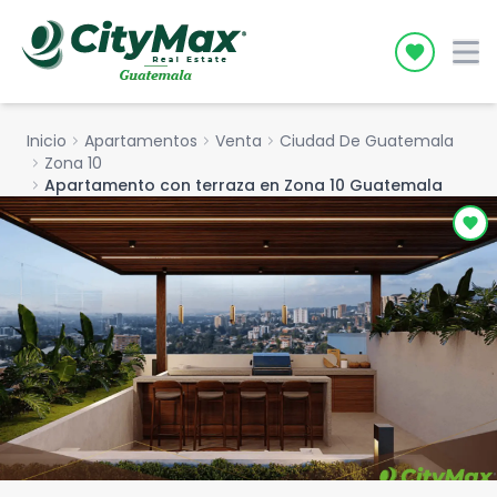
Icon desc
Inicio
chevron_right
Apartamentos
chevron_right
Venta
chevron_right
Ciudad De Guatemala
chevron_right
Zona 10
chevron_right
Apartamento con terraza en Zona 10 Guatemala