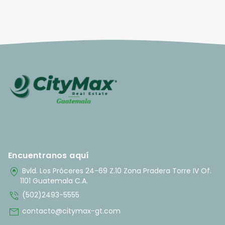
Encuentranos aquí
home_pin
Bvld. Los Próceres 24-69 Z.10 Zona Pradera Torre IV Of.
1101 Guatemala C.A.
phone_in_talk
(502)2493-5555
mail
contacto@citymax-gt.com