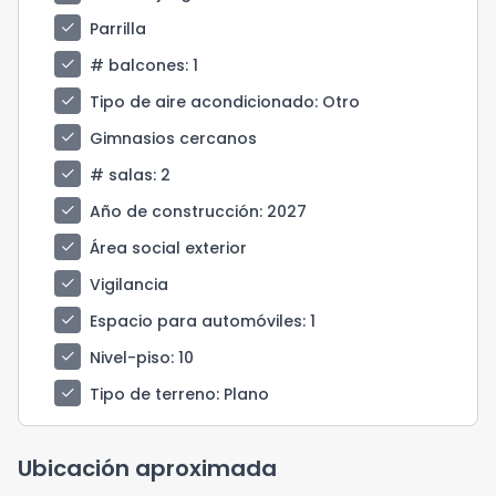
check
Parrilla
check
# balcones
: 1
check
Tipo de aire acondicionado
: Otro
check
Gimnasios cercanos
check
# salas
: 2
check
Año de construcción
: 2027
check
Área social exterior
check
Vigilancia
check
Espacio para automóviles
: 1
check
Nivel-piso
: 10
check
Tipo de terreno
: Plano
Ubicación aproximada