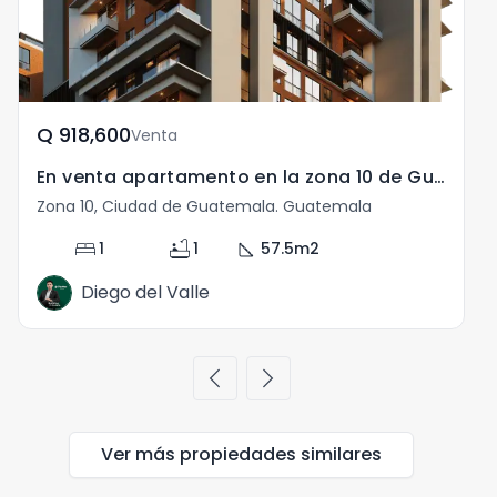
Q	918,600
Venta
En venta apartamento en la zona 10 de Guatemala
Zona 10, Ciudad de Guatemala. Guatemala
Z
bed
bathtub
square_foot
1
1
57.5
m2
Diego del Valle
chevron_left
chevron_right
Ver más propiedades
similares