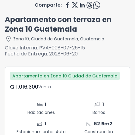
Comparte:
Apartamento con terraza en
Zona 10 Guatemala
location_on
Zona 10
,
Ciudad de Guatemala
,
Guatemala
Clave Interna:
PVA-008-07-25-15
Fecha de Entrega:
2028-06-20
Apartamento en Zona 10 Ciudad de Guatemala
Q	1,016,300
Venta
bed
bathtub
1
1
Habitaciones
Baños
directions_car
square_foot
1
62.5
m2
Estacionamientos Auto
Construcción