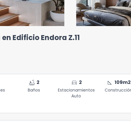
n Edificio Endora Z.11
bathtub
directions_car
square_foot
2
2
109
m2
nes
Baños
Estacionamientos
Construcció
Auto