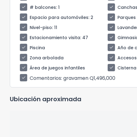
check
check
# balcones
: 1
Canchas
check
check
Espacio para automóviles
: 2
Parques
check
check
Nivel-piso
: 11
Lavande
check
check
Estacionamiento visita
: 47
Gimnasi
check
check
Piscina
Año de 
check
check
Zona arbolada
Accesos
check
check
Área de juegos infantiles
Cisterna
Comentarios
: gravamen Q1,496,000
check
Ubicación aproximada