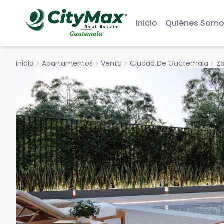
Inicio
Quiénes Somo
Inicio
chevron_right
Apartamentos
chevron_right
Venta
chevron_right
Ciudad De Guatemala
chevron_right
Zo