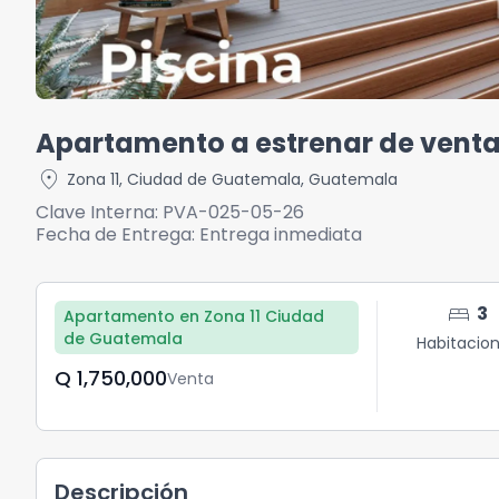
Apartamento a estrenar de venta e
location_on
Zona 11
,
Ciudad de Guatemala
,
Guatemala
Clave Interna:
PVA-025-05-26
Fecha de Entrega:
Entrega inmediata
bed
3
Apartamento en Zona 11 Ciudad
de Guatemala
Habitacio
Q	1,750,000
Venta
Descripción