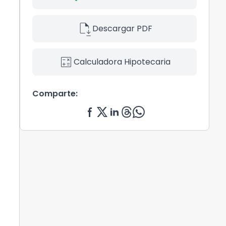
file_save
Descargar PDF
calculate
Calculadora Hipotecaria
Comparte: