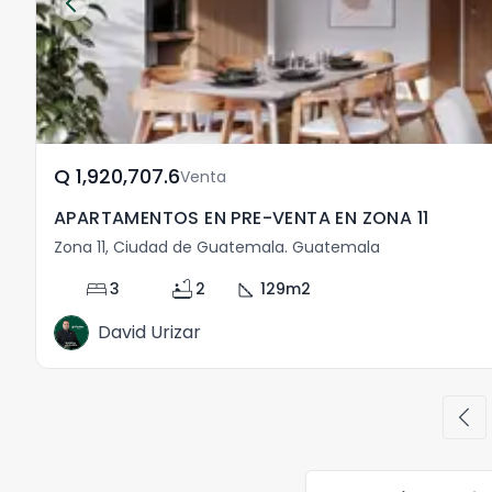
Q	1,920,707.6
Venta
APARTAMENTOS EN PRE-VENTA EN ZONA 11
Zona 11, Ciudad de Guatemala. Guatemala
bed
bathtub
square_foot
3
2
129
m2
David Urizar
chevron_left