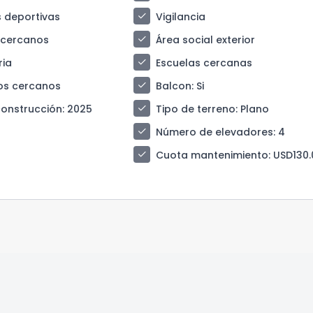
check
 deportivas
Vigilancia
check
 cercanos
Área social exterior
check
ria
Escuelas cercanas
check
os cercanos
Balcon
: Si
check
construcción
: 2025
Tipo de terreno
: Plano
check
Número de elevadores
: 4
check
Cuota mantenimiento
: USD130