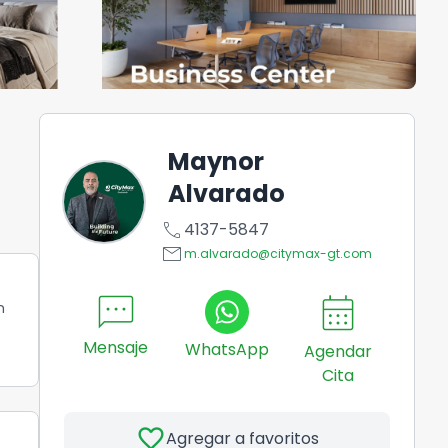
Maynor
Alvarado
call
4137-5847
email
m.alvarado@citymax-gt.com
sms
calendar_month
n
Mensaje
WhatsApp
Agendar
Cita
favorite
Agregar a favoritos