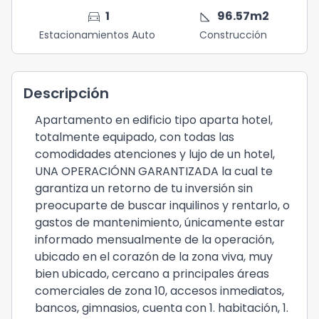
directions_car
square_foot
1
96.57
m2
Estacionamientos Auto
Construcción
Descripción
Apartamento en edificio tipo aparta hotel,
totalmente equipado, con todas las
comodidades atenciones y lujo de un hotel,
UNA OPERACIÓNN GARANTIZADA la cual te
garantiza un retorno de tu inversión sin
preocuparte de buscar inquilinos y rentarlo, o
gastos de mantenimiento, únicamente estar
informado mensualmente de la operación,
ubicado en el corazón de la zona viva, muy
bien ubicado, cercano a principales áreas
comerciales de zona 10, accesos inmediatos,
bancos, gimnasios, cuenta con 1. habitación, 1.