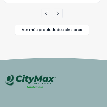
chevron_left
chevron_right
Ver más propiedades
similares