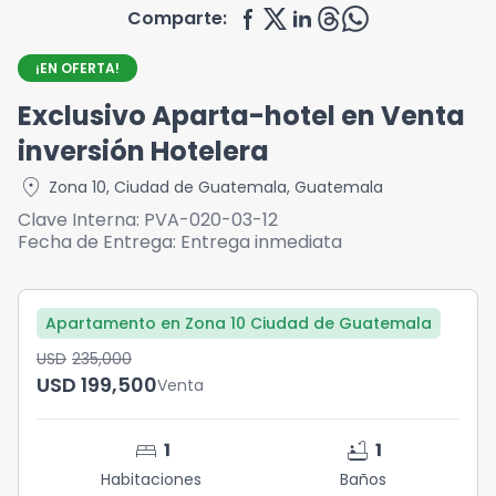
Comparte:
¡EN OFERTA!
Exclusivo Aparta-hotel en Venta
inversión Hotelera
location_on
Zona 10
,
Ciudad de Guatemala
,
Guatemala
Clave Interna:
PVA-020-03-12
Fecha de Entrega:
Entrega inmediata
Apartamento en Zona 10 Ciudad de Guatemala
USD	235,000
USD	199,500
Venta
bed
bathtub
1
1
Habitaciones
Baños