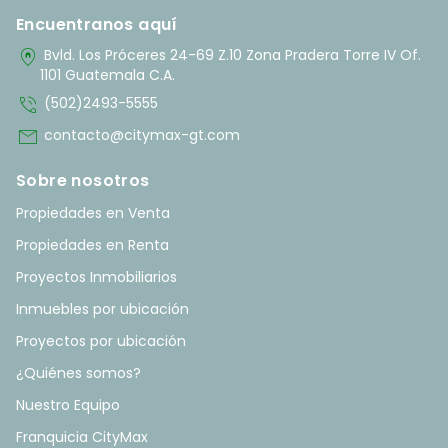
Encuentranos aquí
home_pin
Bvld. Los Próceres 24-69 Z.10 Zona Pradera Torre IV Of.
1101 Guatemala C.A.
phone_in_talk
(502)2493-5555
mail
contacto@citymax-gt.com
Sobre nosotros
Propiedades en Venta
Propiedades en Renta
Proyectos Inmobiliarios
Inmuebles por ubicación
Proyectos por ubicación
¿Quiénes somos?
Nuestro Equipo
Franquicia CityMax