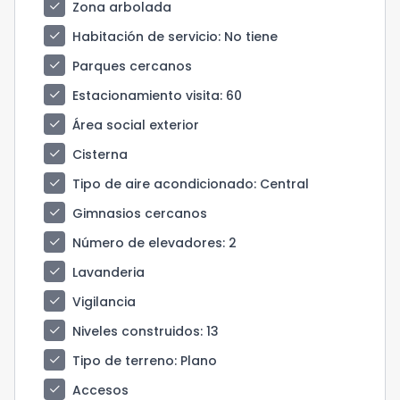
check
Zona arbolada
check
Habitación de servicio
: No tiene
check
Parques cercanos
check
Estacionamiento visita
: 60
check
Área social exterior
check
Cisterna
check
Tipo de aire acondicionado
: Central
check
Gimnasios cercanos
check
Número de elevadores
: 2
check
Lavanderia
check
Vigilancia
check
Niveles construidos
: 13
check
Tipo de terreno
: Plano
check
Accesos