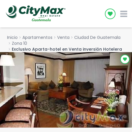
Icon desc
Inicio
chevron_right
Apartamentos
chevron_right
Venta
chevron_right
Ciudad De Guatemala
chevron_right
Zona 10
chevron_right
Exclusivo Aparta-hotel en Venta inversión Hotelera