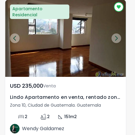
Apartamento
Residencial
USD	235,000
Venta
Lindo Apartamento en venta, rentado zona 10
Zona 10, Ciudad de Guatemala. Guatemala
Z
bed
bathtub
square_foot
2
2
151
m2
Wendy Galdamez