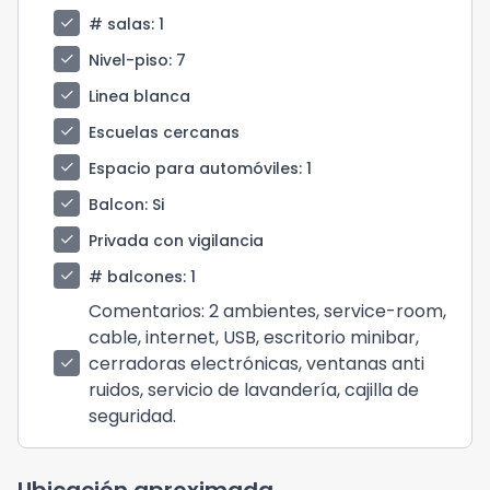
check
# salas
: 1
check
Nivel-piso
: 7
check
Linea blanca
check
Escuelas cercanas
check
Espacio para automóviles
: 1
check
Balcon
: Si
check
Privada con vigilancia
check
# balcones
: 1
Comentarios
: 2 ambientes, service-room,
cable, internet, USB, escritorio minibar,
cerradoras electrónicas, ventanas anti
check
ruidos, servicio de lavandería, cajilla de
seguridad.