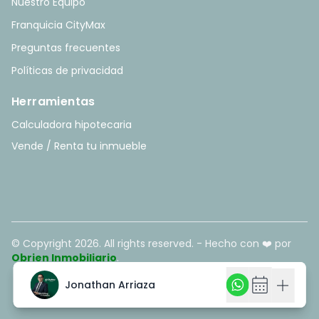
Nuestro Equipo
Franquicia CityMax
Preguntas frecuentes
Políticas de privacidad
Herramientas
Calculadora hipotecaria
Vende / Renta tu inmueble
© Copyright
2026
. All rights reserved. - Hecho con ❤️ por
Obrien Inmobiliario
.
calendar_month
calendar_month
add
add
Jonathan Arriaza
Jonathan Arriaza