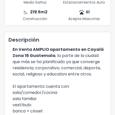
Medio baños
Estacionamientos Auto
square_foot
pets
219.5
m2
Sí
Construcción
Acepta Mascotas
Descripción
En Venta AMPLIO apartamento en Cayalá
Zona 16 Guatemala
, la parte de la ciudad
que más se ha planificado ya que converge
residencia, corporativo, comercial, deporte,
social, religioso y educativo entre otros.
El apartamento cuenta con:
sala/comedor/cocina
sala familiar
vestíbulo
banca + closet