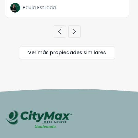
Paula Estrada
chevron_left
chevron_right
Ver más propiedades
similares