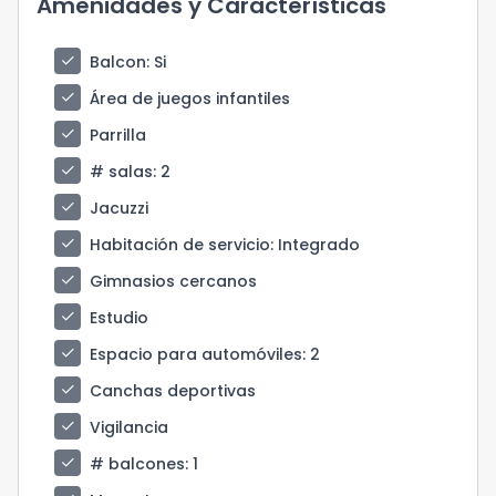
Amenidades y Características
check
Balcon
: Si
check
Área de juegos infantiles
check
Parrilla
check
# salas
: 2
check
Jacuzzi
check
Habitación de servicio
: Integrado
check
Gimnasios cercanos
check
Estudio
check
Espacio para automóviles
: 2
check
Canchas deportivas
check
Vigilancia
check
# balcones
: 1