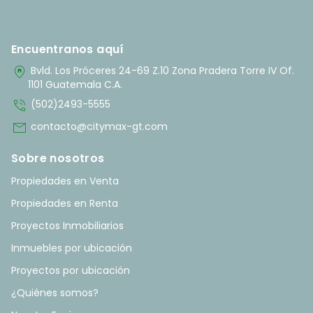
Encuentranos aquí
home_pin
Bvld. Los Próceres 24-69 Z.10 Zona Pradera Torre IV Of.
1101 Guatemala C.A.
phone_in_talk
(502)2493-5555
mail
contacto@citymax-gt.com
Sobre nosotros
Propiedades en Venta
Propiedades en Renta
Proyectos Inmobiliarios
Inmuebles por ubicación
Proyectos por ubicación
¿Quiénes somos?