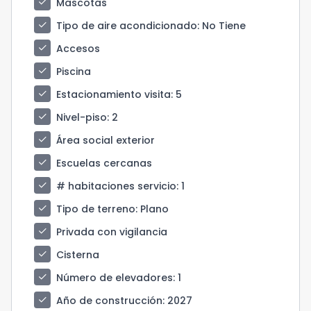
check
Mascotas
check
Tipo de aire acondicionado
: No Tiene
check
Accesos
check
Piscina
check
Estacionamiento visita
: 5
check
Nivel-piso
: 2
check
Área social exterior
check
Escuelas cercanas
check
# habitaciones servicio
: 1
check
Tipo de terreno
: Plano
check
Privada con vigilancia
check
Cisterna
check
Número de elevadores
: 1
check
Año de construcción
: 2027