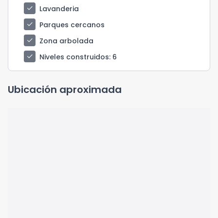
check
Lavanderia
check
Parques cercanos
check
Zona arbolada
check
Niveles construidos
: 6
Ubicación aproximada