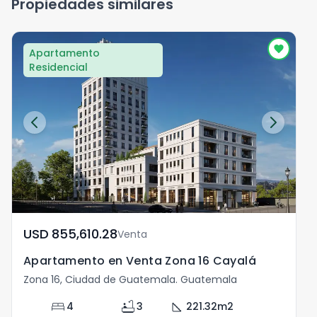
Propiedades similares
Apartamento
Residencial
USD	855,610.28
Venta
Apartamento en Venta Zona 16 Cayalá
Zona 16, Ciudad de Guatemala. Guatemala
Z
bed
bathtub
square_foot
4
3
221.32
m2