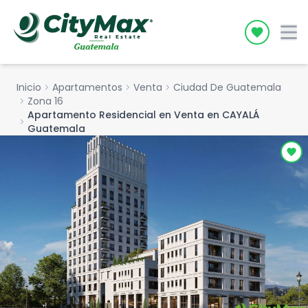
Icon desc
Inicio
chevron_right
Apartamentos
chevron_right
Venta
chevron_right
Ciudad De Guatemala
chevron_right
Zona 16
Apartamento Residencial en Venta en CAYALÁ
chevron_right
Guatemala