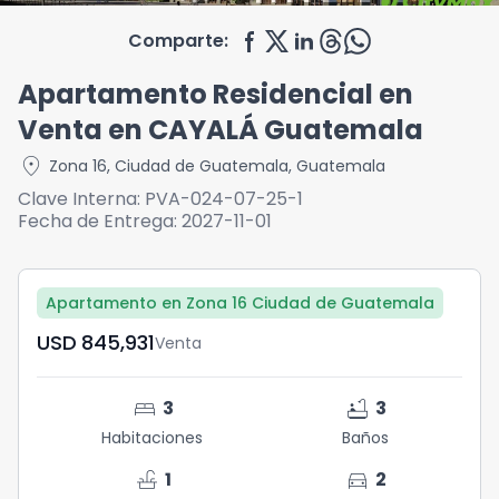
Comparte:
Apartamento Residencial en
Venta en CAYALÁ Guatemala
location_on
Zona 16
,
Ciudad de Guatemala
,
Guatemala
Clave Interna:
PVA-024-07-25-1
Fecha de Entrega:
2027-11-01
Apartamento en Zona 16 Ciudad de Guatemala
USD	845,931
Venta
bed
bathtub
3
3
Habitaciones
Baños
faucet
directions_car
1
2