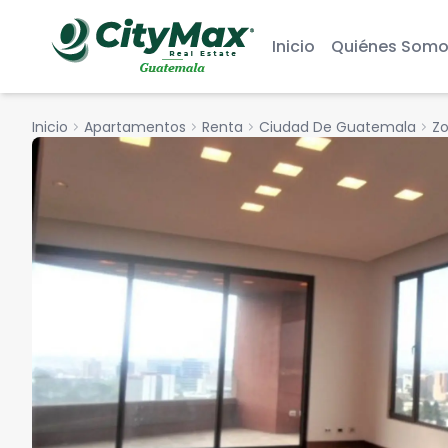
Inicio
Quiénes Somo
Inicio
chevron_right
Apartamentos
chevron_right
Renta
chevron_right
Ciudad De Guatemala
chevron_right
Zo