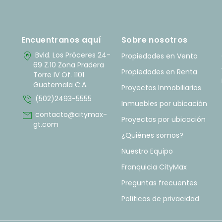
Encuentranos aquí
Sobre nosotros
home_pin
Bvld. Los Próceres 24-
Propiedades en Venta
69 Z.10 Zona Pradera
Propiedades en Renta
Torre IV Of. 1101
Guatemala C.A.
Proyectos Inmobiliarios
phone_in_talk
(502)2493-5555
Inmuebles por ubicación
mail
contacto@citymax-
Proyectos por ubicación
gt.com
¿Quiénes somos?
Nuestro Equipo
Franquicia CityMax
Preguntas frecuentes
Políticas de privacidad