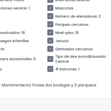
check
ciones servicio
: 1
Mascotas
check
Número de elevadores
: 2
check
Parques cercanos
check
construidos
: 19
Nivel-piso
: 19
check
juegos infantiles
Jacuzzi
check
ria
Gimnasios cercanos
Tipo de aire acondicionado
:
check
para automóviles
: 5
Central
check
a
# balcones
: 1
) + Mantenimiento Posee dos bodegas y 5 parqueos