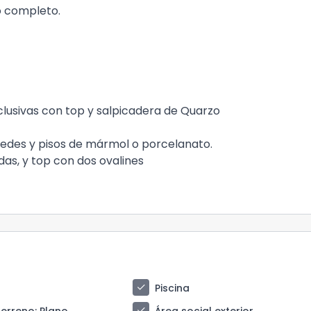
o completo.
lusivas con top y salpicadera de Quarzo
des y pisos de mármol o porcelanato.
as, y top con dos ovalines
check
Piscina
check
terreno
: Plano
Área social exterior