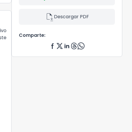
file_save
Descargar PDF
ivo
Comparte:
ste