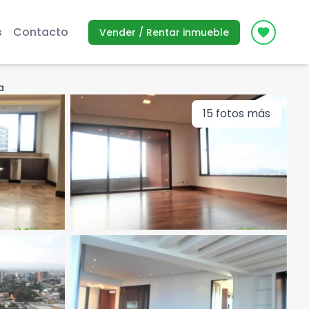
s
Contacto
Vender / Rentar inmueble
Icon des
a
15
fotos más