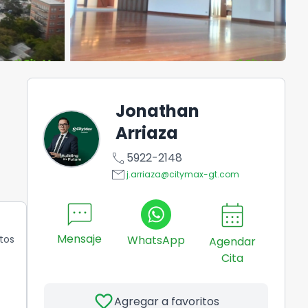
Jonathan
Arriaza
call
5922-2148
email
j.arriaza@citymax-gt.com
sms
calendar_month
Mensaje
tos
WhatsApp
Agendar
Cita
favorite
Agregar a favoritos