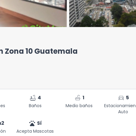
en Zona 10 Guatemala
bathtub
faucet
directions_car
4
1
5
nes
Baños
Medio baños
Estacionamien
Auto
pets
m2
Sí
ión
Acepta Mascotas