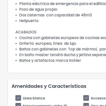
•
Planta eléctrica de emergencia para el edifici
•
Pozo de agua propio
•
Dos cisternas con capacidad de 48m3
•
Helipuerto
ACABADOS
•
Cocina con gabinetes europeos de cocinas exc
•
Grifería europea, línea de lujo.
•
Baños con gabinetes con Top de mármol, pare
•
En baño master tendrá ducha y jettina separad
•
Baños y artefactos marca Kohler
Amenidades y Características
check
check
Linea blanca
Accesos
check
check
Estacionamiento visita
: 10
Tipo de 