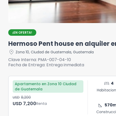
¡EN OFERTA!
Hermoso Pent house en alquiler 
location_on
Zona 10
,
Ciudad de Guatemala
,
Guatemala
Clave Interna:
PMA-007-04-10
Fecha de Entrega:
Entrega inmediata
bed
4
Apartamento en Zona 10 Ciudad
de Guatemala
Habitacio
USD	8,200
USD	7,200
Renta
square_foot
570
Construcc