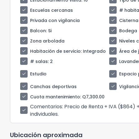
check
check
Escuelas cercanas
# habita
check
check
Privada con vigilancia
Cisterna
check
check
Balcon
: Si
Bodega
check
check
Zona arbolada
Niveles 
check
check
Habitación de servicio
: Integrado
Área de 
check
check
# salas
: 2
Lavande
check
check
Estudio
Espacio 
check
check
Canchas deportivas
Vigilanci
check
Cuota mantenimiento
: Q7,300.00
Comentarios
: Precio de Renta + IVA ($864
check
individuales.
Ubicación aproximada