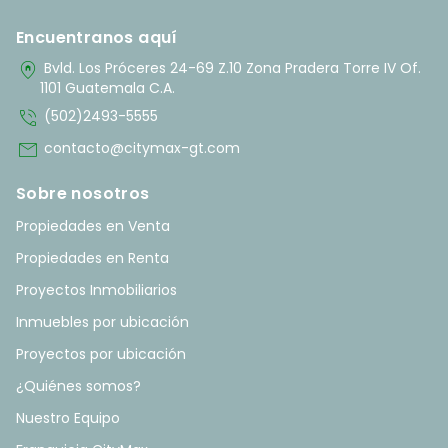
Encuentranos aquí
home_pin
Bvld. Los Próceres 24-69 Z.10 Zona Pradera Torre IV Of.
1101 Guatemala C.A.
phone_in_talk
(502)2493-5555
mail
contacto@citymax-gt.com
Sobre nosotros
Propiedades en Venta
Propiedades en Renta
Proyectos Inmobiliarios
Inmuebles por ubicación
Proyectos por ubicación
¿Quiénes somos?
Nuestro Equipo