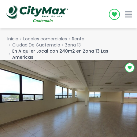
Icon desc
Inicio
chevron_right
Locales comerciales
chevron_right
Renta
chevron_right
Ciudad De Guatemala
chevron_right
Zona 13
En Alquiler Local con 240m2 en Zona 13 Las
chevron_right
Americas