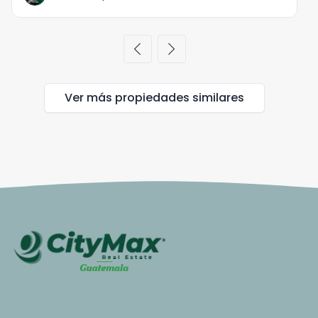
chevron_left
chevron_right
Ver más propiedades
similares