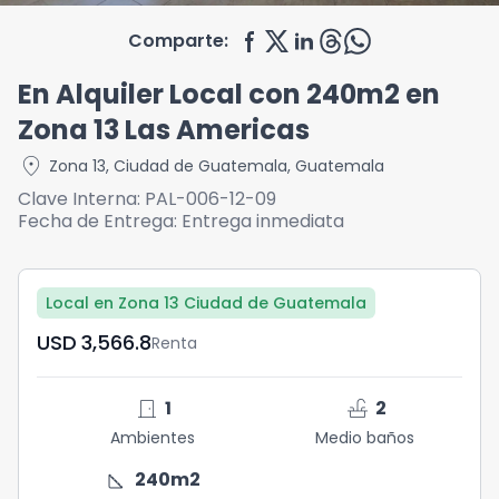
Comparte:
En Alquiler Local con 240m2 en
Zona 13 Las Americas
location_on
Zona 13
,
Ciudad de Guatemala
,
Guatemala
Clave Interna:
PAL-006-12-09
Fecha de Entrega:
Entrega inmediata
Local en Zona 13 Ciudad de Guatemala
USD	3,566.8
Renta
door_front
faucet
1
2
Ambientes
Medio baños
square_foot
240
m2