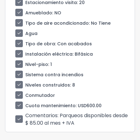
check
Estacionamiento visita
: 20
check
Amueblado
: NO
check
Tipo de aire acondicionado
: No Tiene
check
Agua
check
Tipo de obra
: Con acabados
check
Instalación eléctrica
: Bifásica
check
Nivel-piso
: 1
check
Sistema contra incendios
check
Niveles construidos
: 8
check
Conmutador
check
Cuota mantenimiento
: USD600.00
Comentarios
: Parqueos disponibles desde
check
$ 85.00 al mes + IVA