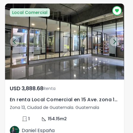
Local Comercial
USD	3,888.68
Renta
En renta Local Comercial en 15 Ave. zona 13 Guatemala.
Zona 13, Ciudad de Guatemala. Guatemala
door_front
square_foot
1
154.15
m2
Daniel España