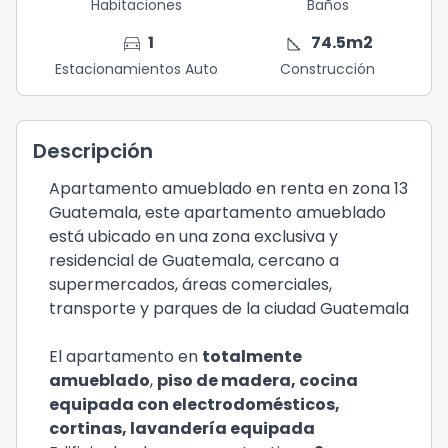
Habitaciones
Baños
directions_car
square_foot
1
74.5
m2
Estacionamientos Auto
Construcción
Descripción
Apartamento amueblado en renta en zona 13
Guatemala, este apartamento amueblado
está ubicado en una zona exclusiva y
residencial de Guatemala, cercano a
supermercados, áreas comerciales,
transporte y parques de la ciudad Guatemala
El apartamento en
totalmente
amueblado
,
piso de madera, cocina
equipada con electrodomésticos,
cortinas, lavandería equipada