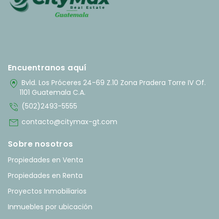
Encuentranos aquí
home_pin
Bvld. Los Próceres 24-69 Z.10 Zona Pradera Torre IV Of.
1101 Guatemala C.A.
phone_in_talk
(502)2493-5555
mail
contacto@citymax-gt.com
Sobre nosotros
Propiedades en Venta
Propiedades en Renta
Proyectos Inmobiliarios
Inmuebles por ubicación