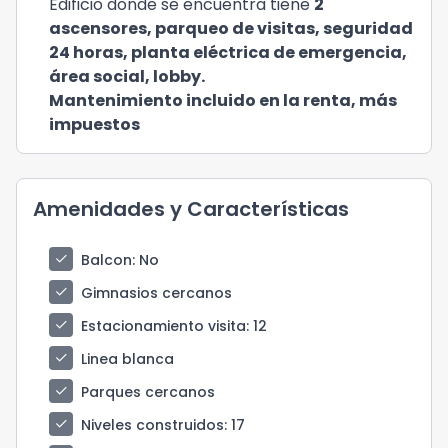
Edificio donde se encuentra tiene
2
ascensores, parqueo de visitas, seguridad
24 horas, planta eléctrica de emergencia,
área social, lobby.
Mantenimiento incluido en la renta, más
impuestos
Amenidades y Características
check
Balcon
: No
check
Gimnasios cercanos
check
Estacionamiento visita
: 12
check
Linea blanca
check
Parques cercanos
check
Niveles construidos
: 17