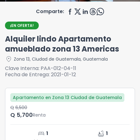
Comparte:
¡EN OFERTA!
Alquiler lindo Apartamento
amueblado zona 13 Americas
location_on
Zona 13
,
Ciudad de Guatemala
,
Guatemala
Clave Interna:
PAA-012-04-11
Fecha de Entrega:
2021-01-12
Apartamento en Zona 13 Ciudad de Guatemala
Q	6,500
Q	5,700
Renta
bed
bathtub
1
1