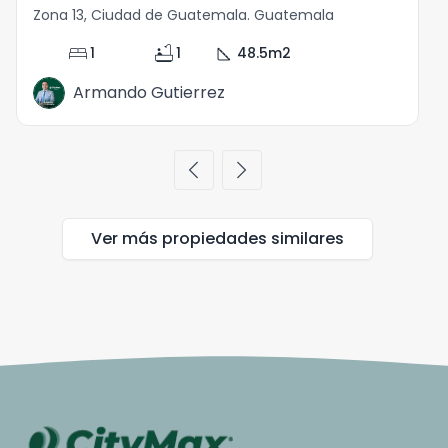
Zona 13, Ciudad de Guatemala. Guatemala
bed
bathtub
square_foot
1
1
48.5
m2
Armando Gutierrez
chevron_left
chevron_right
Ver más propiedades
similares