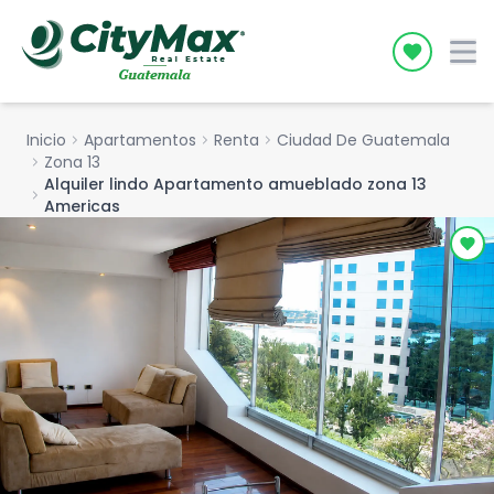
Icon desc
Inicio
chevron_right
Apartamentos
chevron_right
Renta
chevron_right
Ciudad De Guatemala
chevron_right
Zona 13
Alquiler lindo Apartamento amueblado zona 13
chevron_right
Americas