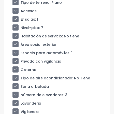
check
Tipo de terreno
: Plano
check
Accesos
check
# salas
: 1
check
Nivel-piso
: 7
check
Habitación de servicio
: No tiene
check
Área social exterior
check
Espacio para automóviles
: 1
check
Privada con vigilancia
check
Cisterna
check
Tipo de aire acondicionado
: No Tiene
check
Zona arbolada
check
Número de elevadores
: 3
check
Lavanderia
check
Vigilancia