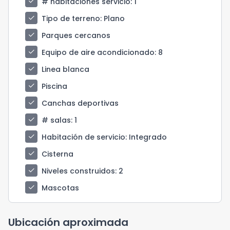
check
# habitaciones servicio
: 1
check
Tipo de terreno
: Plano
check
Parques cercanos
check
Equipo de aire acondicionado
: 8
check
Linea blanca
check
Piscina
check
Canchas deportivas
check
# salas
: 1
check
Habitación de servicio
: Integrado
check
Cisterna
check
Niveles construidos
: 2
check
Mascotas
Ubicación aproximada