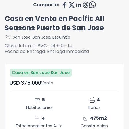
Comparte:
Casa en Venta en Pacific All
Seasons Puerto de San Jose
location_on
San Jose
,
San Jose
,
Escuintla
Clave Interna:
PVC-043-01-14
Fecha de Entrega:
Entrega inmediata
Casa en San Jose San Jose
USD	375,000
Venta
bed
bathtub
5
4
Habitaciones
Baños
directions_car
square_foot
4
475
m2
Estacionamientos Auto
Construcción