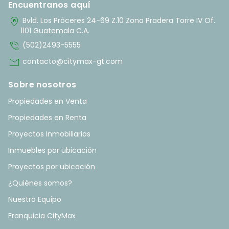
Encuentranos aquí
home_pin
Bvld. Los Próceres 24-69 Z.10 Zona Pradera Torre IV Of.
1101 Guatemala C.A.
phone_in_talk
(502)2493-5555
mail
contacto@citymax-gt.com
Sobre nosotros
Propiedades en Venta
Propiedades en Renta
Proyectos Inmobiliarios
Inmuebles por ubicación
Proyectos por ubicación
¿Quiénes somos?
Nuestro Equipo
Franquicia CityMax