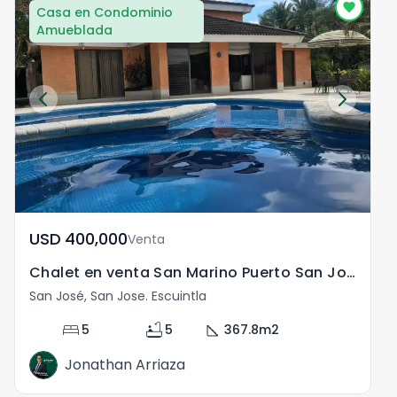
Casa en Condominio
Amueblada
USD	400,000
Venta
Chalet en venta San Marino Puerto San José Escuintla
San José, San Jose. Escuintla
S
bed
bathtub
square_foot
5
5
367.8
m2
Jonathan Arriaza