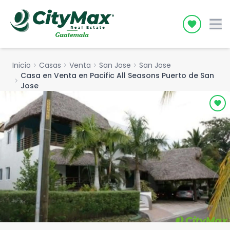
Icon desc
Inicio
chevron_right
Casas
chevron_right
Venta
chevron_right
San Jose
chevron_right
San Jose
Casa en Venta en Pacific All Seasons Puerto de San
chevron_right
Jose