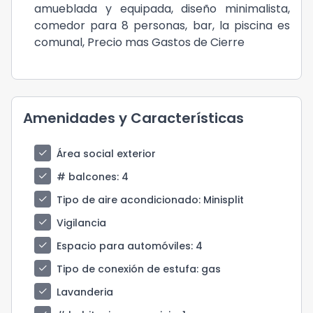
amueblada y equipada, diseño minimalista,
comedor para 8 personas, bar, la piscina es
comunal, Precio mas Gastos de Cierre
Amenidades y Características
check
Área social exterior
check
# balcones
: 4
check
Tipo de aire acondicionado
: Minisplit
check
Vigilancia
check
Espacio para automóviles
: 4
check
Tipo de conexión de estufa
: gas
check
Lavanderia