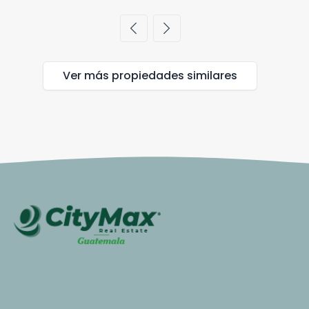
chevron_left
chevron_right
Ver más propiedades
similares