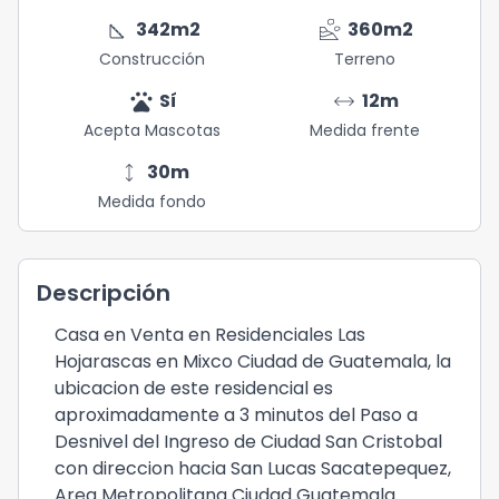
square_foot
landslide
342
m2
360
m2
Construcción
Terreno
pets
arrow_range
Sí
12
m
Acepta Mascotas
Medida frente
height
30
m
Medida fondo
Descripción
Casa en Venta en Residenciales Las
Hojarascas en Mixco Ciudad de Guatemala, la
ubicacion de este residencial es
aproximadamente a 3 minutos del Paso a
Desnivel del Ingreso de Ciudad San Cristobal
con direccion hacia San Lucas Sacatepequez,
Area Metropolitana Ciudad Guatemala.