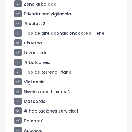
check
Zona arbolada
check
Privada con vigilancia
check
# salas
: 2
check
Tipo de aire acondicionado
: No Tiene
check
Cisterna
check
Lavanderia
check
# balcones
: 1
check
Tipo de terreno
: Plano
check
Vigilancia
check
Niveles construidos
: 2
check
Mascotas
check
# habitaciones servicio
: 1
check
Balcon
: Si
check
Accesos