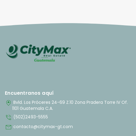
Encuentranos aquí
home_pin
Bvld. Los Próceres 24-69 Z.10 Zona Pradera Torre IV Of.
1101 Guatemala C.A.
phone_in_talk
(502)2493-5555
mail
contacto@citymax-gt.com