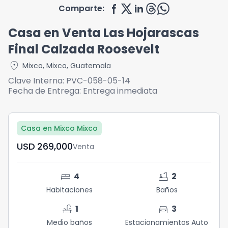
Comparte:
Casa en Venta Las Hojarascas
Final Calzada Roosevelt
location_on
Mixco
,
Mixco
,
Guatemala
Clave Interna:
PVC-058-05-14
Fecha de Entrega:
Entrega inmediata
Casa en Mixco Mixco
USD	269,000
Venta
bed
bathtub
4
2
Habitaciones
Baños
faucet
directions_car
1
3
Medio baños
Estacionamientos Auto