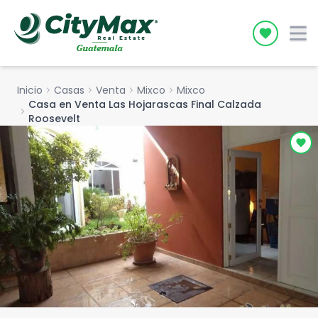
Icon desc
Inicio
chevron_right
Casas
chevron_right
Venta
chevron_right
Mixco
chevron_right
Mixco
Casa en Venta Las Hojarascas Final Calzada
chevron_right
Roosevelt