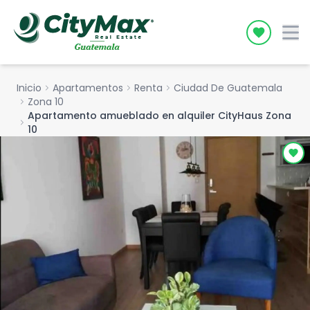
Icon desc
Inicio
chevron_right
Apartamentos
chevron_right
Renta
chevron_right
Ciudad De Guatemala
chevron_right
Zona 10
Apartamento amueblado en alquiler CityHaus Zona
chevron_right
10