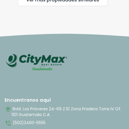
Encuentranos aquí
home_pin
Bvld. Los Próceres 24-69 Z.10 Zona Pradera Torre IV Of.
1101 Guatemala C.A.
phone_in_talk
(502)2493-5555