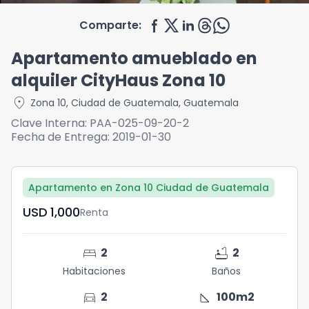
Comparte:
Apartamento amueblado en
alquiler CityHaus Zona 10
location_on
Zona 10
,
Ciudad de Guatemala
,
Guatemala
Clave Interna:
PAA-025-09-20-2
Fecha de Entrega:
2019-01-30
Apartamento en Zona 10 Ciudad de Guatemala
USD	1,000
Renta
bed
bathtub
2
2
Habitaciones
Baños
directions_car
square_foot
2
100
m2