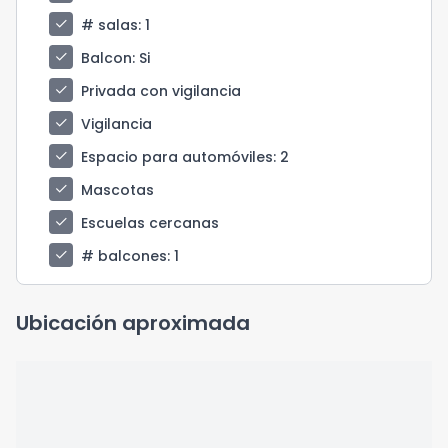
check
# salas
: 1
check
Balcon
: Si
check
Privada con vigilancia
check
Vigilancia
check
Espacio para automóviles
: 2
check
Mascotas
check
Escuelas cercanas
check
# balcones
: 1
Ubicación aproximada