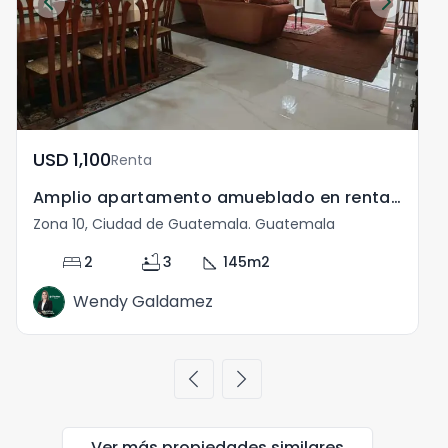
USD	1,100
Renta
Amplio apartamento amueblado en renta en la zona 10
Zona 10, Ciudad de Guatemala. Guatemala
Z
bed
bathtub
square_foot
2
3
145
m2
Wendy Galdamez
chevron_left
chevron_right
Ver más propiedades
similares