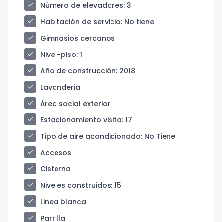
check
Número de elevadores
: 3
check
Habitación de servicio
: No tiene
check
Gimnasios cercanos
check
Nivel-piso
: 1
check
Año de construcción
: 2018
check
Lavanderia
check
Área social exterior
check
Estacionamiento visita
: 17
check
Tipo de aire acondicionado
: No Tiene
check
Accesos
check
Cisterna
check
Niveles construidos
: 15
check
Linea blanca
check
Parrilla