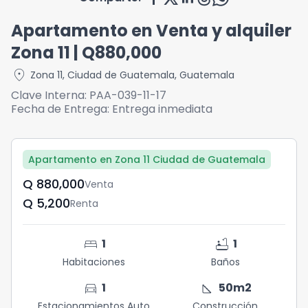
Apartamento en Venta y alquiler
Zona 11 | Q880,000
location_on
Zona 11
,
Ciudad de Guatemala
,
Guatemala
Clave Interna:
PAA-039-11-17
Fecha de Entrega:
Entrega inmediata
Apartamento en Zona 11 Ciudad de Guatemala
Q	880,000
Venta
Q	5,200
Renta
bed
bathtub
1
1
Habitaciones
Baños
directions_car
square_foot
1
50
m2
Estacionamientos Auto
Construcción