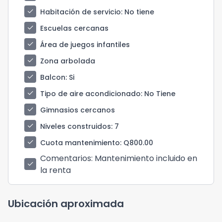
check
Habitación de servicio
: No tiene
check
Escuelas cercanas
check
Área de juegos infantiles
check
Zona arbolada
check
Balcon
: Si
check
Tipo de aire acondicionado
: No Tiene
check
Gimnasios cercanos
check
Niveles construidos
: 7
check
Cuota mantenimiento
: Q800.00
Comentarios
: Mantenimiento incluido en
check
la renta
Ubicación aproximada