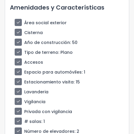
Amenidades y Características
check
Área social exterior
check
Cisterna
check
Año de construcción
: 50
check
Tipo de terreno
: Plano
check
Accesos
check
Espacio para automóviles
: 1
check
Estacionamiento visita
: 15
check
Lavanderia
check
Vigilancia
check
Privada con vigilancia
check
# salas
: 1
check
Número de elevadores
: 2