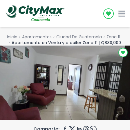
Icon desc
Inicio
chevron_right
Apartamentos
chevron_right
Ciudad De Guatemala
chevron_right
Zona 11
chevron_right
Apartamento en Venta y alquiler Zona 11 | Q880,000
Comparte: