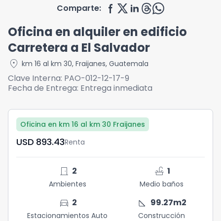
Comparte:
Oficina en alquiler en edificio
Carretera a El Salvador
location_on
km 16 al km 30
,
Fraijanes
,
Guatemala
Clave Interna:
PAO-012-12-17-9
Fecha de Entrega:
Entrega inmediata
Oficina en km 16 al km 30 Fraijanes
USD	893.43
Renta
door_front
faucet
2
1
Ambientes
Medio baños
directions_car
square_foot
2
99.27
m2
Estacionamientos Auto
Construcción