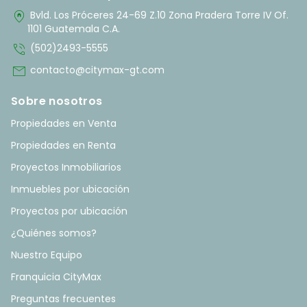
home_pin
Bvld. Los Próceres 24-69 Z.10 Zona Pradera Torre IV Of.
1101 Guatemala C.A.
phone_in_talk
(502)2493-5555
mail
contacto@citymax-gt.com
Sobre nosotros
Propiedades en Venta
Propiedades en Renta
Proyectos Inmobiliarios
Inmuebles por ubicación
Proyectos por ubicación
¿Quiénes somos?
Nuestro Equipo
Franquicia CityMax
Preguntas frecuentes