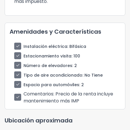
más impuesto.
Amenidades y Características
check
Instalación eléctrica
: Bifásica
check
Estacionamiento visita
: 100
check
Número de elevadores
: 2
check
Tipo de aire acondicionado
: No Tiene
check
Espacio para automóviles
: 2
Comentarios
: Precio de la renta incluye
check
mantenimiento más IMP
Ubicación aproximada