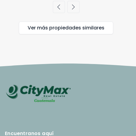
chevron_left
chevron_right
Ver más propiedades
similares
Encuentranos aquí