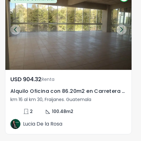
USD	904.32
Renta
Alquilo Oficina con 86.20m2 en Carretera El Salvador
km 16 al km 30, Fraijanes. Guatemala
door_front
square_foot
2
100.48
m2
Lucia De la Rosa