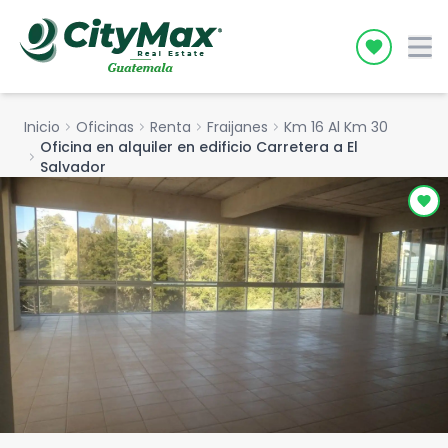
Icon desc
Inicio
chevron_right
Oficinas
chevron_right
Renta
chevron_right
Fraijanes
chevron_right
Km 16 Al Km 30
Oficina en alquiler en edificio Carretera a El
chevron_right
Salvador