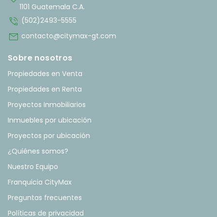
1101 Guatemala C.A.
phone_in_talk
(502)2493-5555
mail
contacto@citymax-gt.com
Sobre nosotros
Propiedades en Venta
Propiedades en Renta
Proyectos Inmobiliarios
Inmuebles por ubicación
Proyectos por ubicación
¿Quiénes somos?
Nuestro Equipo
Franquicia CityMax
Preguntas frecuentes
Políticas de privacidad