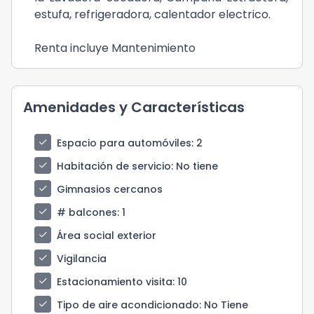
estufa, refrigeradora, calentador electrico.
Renta incluye Mantenimiento
Amenidades y Características
check
Espacio para automóviles
: 2
check
Habitación de servicio
: No tiene
check
Gimnasios cercanos
check
# balcones
: 1
check
Área social exterior
check
Vigilancia
check
Estacionamiento visita
: 10
check
Tipo de aire acondicionado
: No Tiene