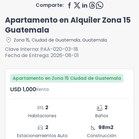
Comparte:
Apartamento en Alquiler Zona 15
Guatemala
location_on
Zona 15
,
Ciudad de Guatemala
,
Guatemala
Clave Interna:
PAA-020-03-18
Fecha de Entrega:
2026-08-01
Apartamento en Zona 15 Ciudad de Guatemala
USD	1,000
Renta
bed
bathtub
2
2
Habitaciones
Baños
directions_car
square_foot
2
98
m2
Estacionamientos Auto
Construcción