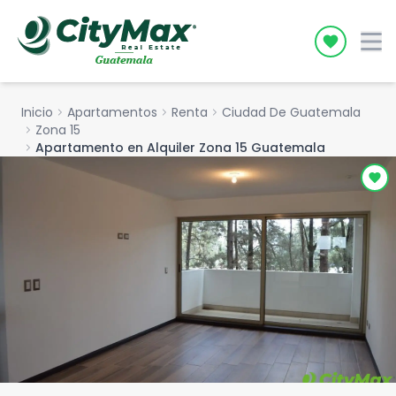
Icon desc
Inicio
chevron_right
Apartamentos
chevron_right
Renta
chevron_right
Ciudad De Guatemala
chevron_right
Zona 15
chevron_right
Apartamento en Alquiler Zona 15 Guatemala