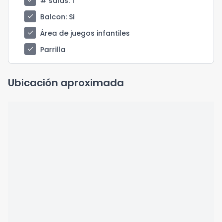
check
# salas
: 1
check
Balcon
: Si
check
Área de juegos infantiles
check
Parrilla
Ubicación aproximada