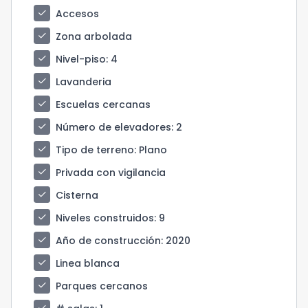
check
Accesos
check
Zona arbolada
check
Nivel-piso
: 4
check
Lavanderia
check
Escuelas cercanas
check
Número de elevadores
: 2
check
Tipo de terreno
: Plano
check
Privada con vigilancia
check
Cisterna
check
Niveles construidos
: 9
check
Año de construcción
: 2020
check
Linea blanca
check
Parques cercanos