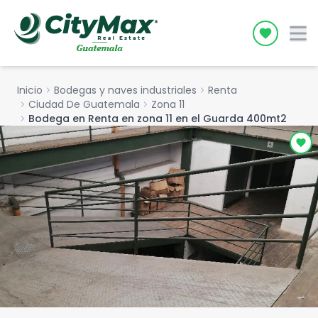
Icon desc
Inicio
chevron_right
Bodegas y naves industriales
chevron_right
Renta
chevron_right
Ciudad De Guatemala
chevron_right
Zona 11
chevron_right
Bodega en Renta en zona 11 en el Guarda 400mt2