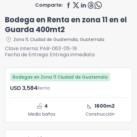
Comparte:
Bodega en Renta en zona 11 en el
Guarda 400mt2
location_on
Zona 11
,
Ciudad de Guatemala
,
Guatemala
Clave Interna:
PAB-063-05-19
Fecha de Entrega:
Entrega inmediata
Bodegas en Zona 11 Ciudad de Guatemala
USD	3,584
Renta
faucet
square_foot
4
1600
m2
Medio baños
Construcción