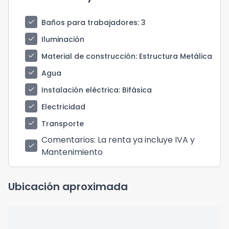
check
Baños para trabajadores
: 3
check
Iluminación
check
Material de construcción
: Estructura Metálica
check
Agua
check
Instalación eléctrica
: Bifásica
check
Electricidad
check
Transporte
Comentarios
: La renta ya incluye IVA y
check
Mantenimiento
Ubicación aproximada