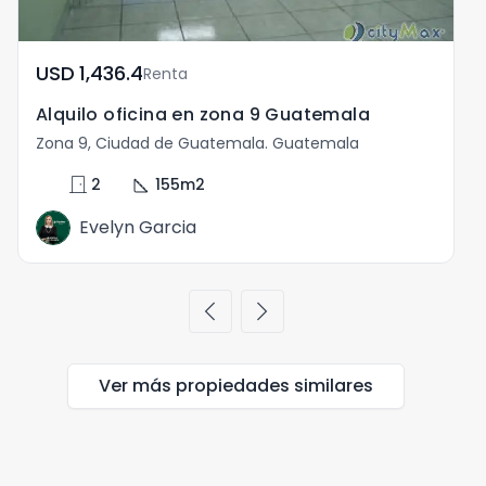
USD	1,436.4
Renta
Alquilo oficina en zona 9 Guatemala
Zona 9, Ciudad de Guatemala. Guatemala
Z
door_front
square_foot
s
2
155
m2
Evelyn Garcia
chevron_left
chevron_right
Ver más propiedades
similares