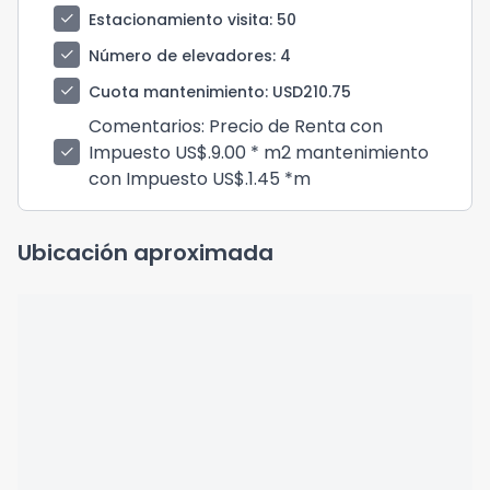
check
Estacionamiento visita
: 50
check
Número de elevadores
: 4
check
Cuota mantenimiento
: USD210.75
Comentarios
: Precio de Renta con
Impuesto US$.9.00 * m2 mantenimiento
check
con Impuesto US$.1.45 *m
Ubicación aproximada