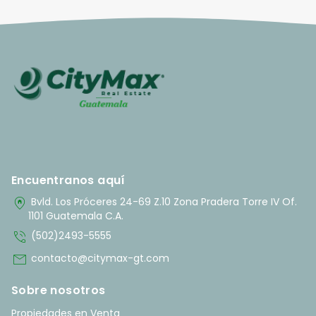
Encuentranos aquí
home_pin
Bvld. Los Próceres 24-69 Z.10 Zona Pradera Torre IV Of.
1101 Guatemala C.A.
phone_in_talk
(502)2493-5555
mail
contacto@citymax-gt.com
Sobre nosotros
Propiedades en Venta