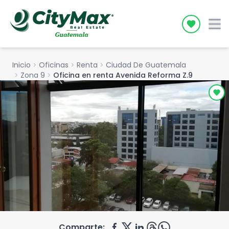
Icon desc
Inicio
chevron_right
Oficinas
chevron_right
Renta
chevron_right
Ciudad De Guatemala
chevron_right
Zona 9
chevron_right
Oficina en renta Avenida Reforma Z.9
Comparte: