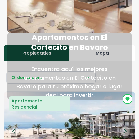
Apartamentos en El
Cortecito en Bavaro
Propiedades
Mapa
Encuentra aquí los mejores
apartamentos en El Cortecito en
Ordenar por...
Bavaro para tu próximo hogar o lugar
ideal para invertir.
Apartamento
Residencial