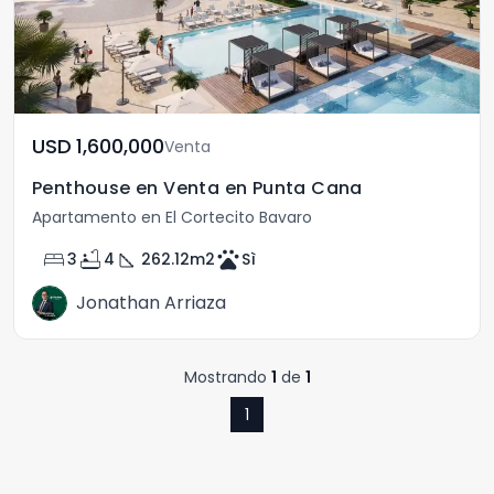
USD	1,600,000
Venta
Penthouse en Venta en Punta Cana
Apartamento en El Cortecito Bavaro
bed
bathtub
square_foot
pets
3
4
262.12
m2
Sì
Jonathan Arriaza
Mostrando
1
de
1
1