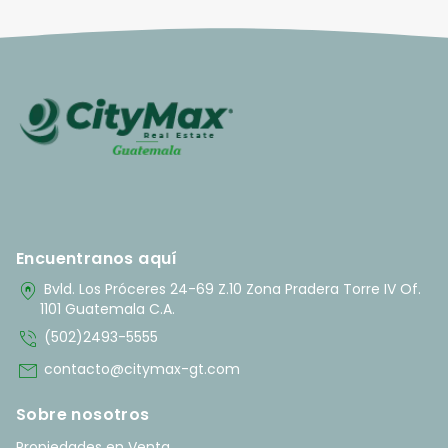
Encuentranos aquí
home_pin
Bvld. Los Próceres 24-69 Z.10 Zona Pradera Torre IV Of.
1101 Guatemala C.A.
phone_in_talk
(502)2493-5555
mail
contacto@citymax-gt.com
Sobre nosotros
Propiedades en Venta