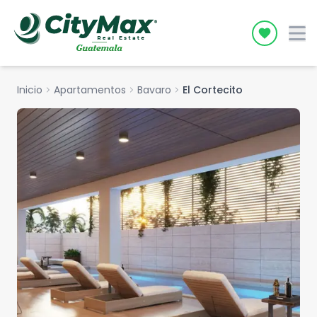
Icon desc
Inicio
chevron_right
Apartamentos
chevron_right
Bavaro
chevron_right
El Cortecito