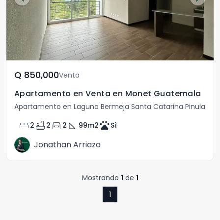
Q	850,000
Venta
Apartamento en Venta en Monet Guatemala
Apartamento en Laguna Bermeja Santa Catarina Pinula
bed
bathtub
directions_car
square_foot
pets
2
2
2
99
m2
Sì
Jonathan Arriaza
Mostrando
1
de
1
1