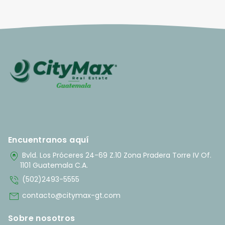
Encuentranos aquí
home_pin
Bvld. Los Próceres 24-69 Z.10 Zona Pradera Torre IV Of.
1101 Guatemala C.A.
phone_in_talk
(502)2493-5555
mail
contacto@citymax-gt.com
Sobre nosotros