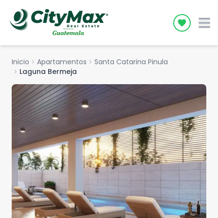
Icon desc
Inicio
chevron_right
Apartamentos
chevron_right
Santa Catarina Pinula
chevron_right
Laguna Bermeja