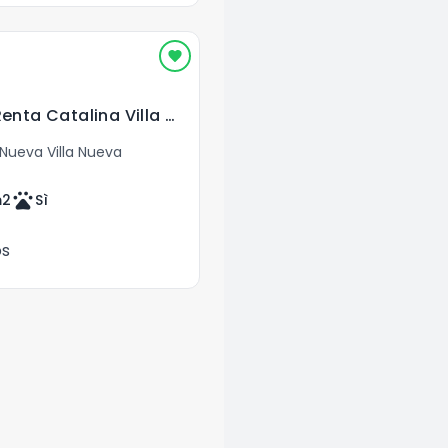
Apartamento en Renta Catalina Villa Nueva
Nueva Villa Nueva
pets
2
Sì
os