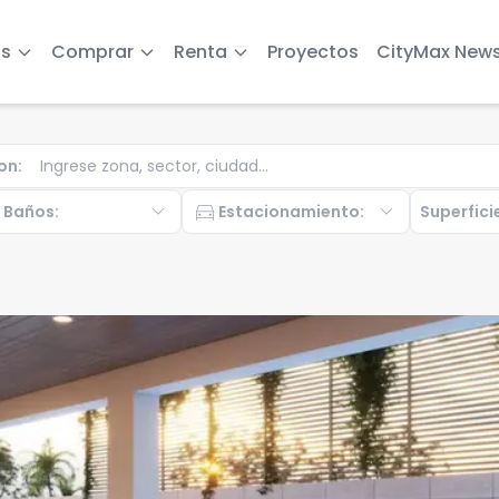
s
Comprar
Renta
Proyectos
CityMax New
on
:
b
expand_more
directions_car
expand_more
Baños
:
Estacionamiento
:
Superfici