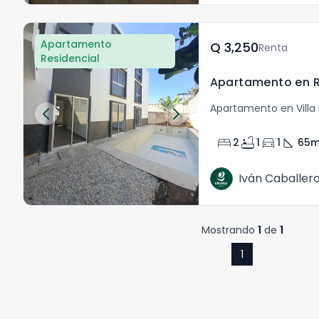
Apartamento
Q	3,250
Renta
Residencial
Apartamento en Villa 
bed
bathtub
directions_car
square_foot
2
1
1
65
m
Iván Caballer
Mostrando
1
de
1
1