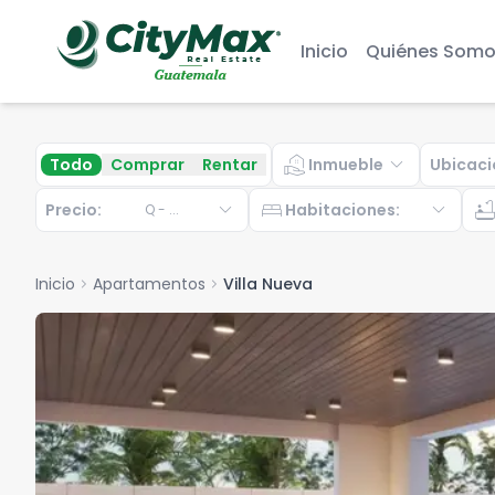
Inicio
Quiénes Somo
real_estate_agent
expand_more
Todo
Comprar
Rentar
Inmueble
Ubicaci
expand_more
bed
expand_more
bathtu
Precio:
Habitaciones
:
Q
-
...
Inicio
chevron_right
Apartamentos
chevron_right
Villa Nueva