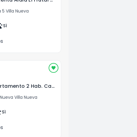
5 Villa Nueva
ts
Sì
os
Para estrenar Apartamento 2 Hab. Catalina Villa Nueva
Nueva Villa Nueva
s
Sì
os