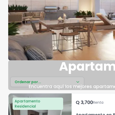
Apartame
Ordenar por...
Encuentra aquí los mejores apartamen
Apartamento
Q	3,700
Renta
Residencial