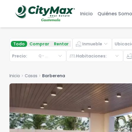
Inicio
Quiénes Somo
real_estate_agent
expand_more
Todo
Comprar
Rentar
Inmueble
Ubicaci
expand_more
bed
expand_more
bathtu
Precio:
Habitaciones
:
Q
-
...
Inicio
chevron_right
Casas
chevron_right
Barberena