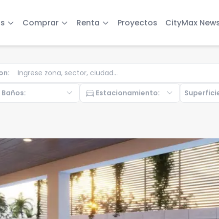
s
Comprar
Renta
Proyectos
CityMax New
on
:
b
expand_more
directions_car
expand_more
Baños
:
Estacionamiento
:
Superfici