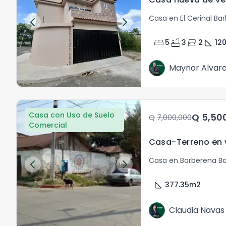
Casa en El Cerinal Ba
bed
bathtub
directions_car
square_foot
5
3
2
12
Maynor Alvar
Casa con Uso de Suelo
Q	5,5
Q	7,000,000
Comercial
Casa en Barberena B
square_foot
377.35
m2
Claudia Navas