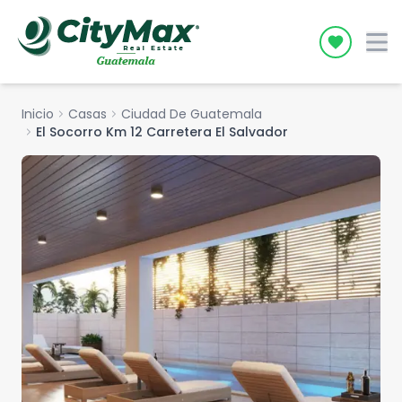
Icon desc
Inicio
chevron_right
Casas
chevron_right
Ciudad De Guatemala
chevron_right
El Socorro Km 12 Carretera El Salvador