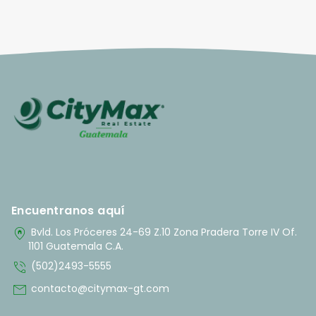
Encuentranos aquí
home_pin
Bvld. Los Próceres 24-69 Z.10 Zona Pradera Torre IV Of.
1101 Guatemala C.A.
phone_in_talk
(502)2493-5555
mail
contacto@citymax-gt.com