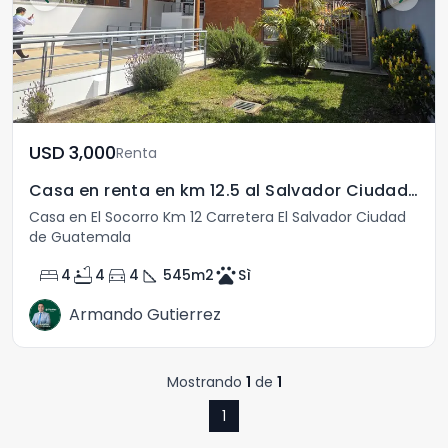
USD	3,000
Renta
Casa en renta en km 12.5 al Salvador Ciudad de Guatemal
Casa en El Socorro Km 12 Carretera El Salvador Ciudad
de Guatemala
bed
bathtub
directions_car
square_foot
pets
4
4
4
545
m2
Sì
Armando Gutierrez
Mostrando
1
de
1
1