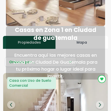
Casas en Zona 1 en Ciudad
de guatemala
Propiedades
Mapa
Encuentra aquí las mejores casas en
Zona 1 en Ciudad De Guatemala para
Ordenar por...
tu próximo hogar o lugar ideal para
invertir.
Casa con Uso de Suelo
Comercial