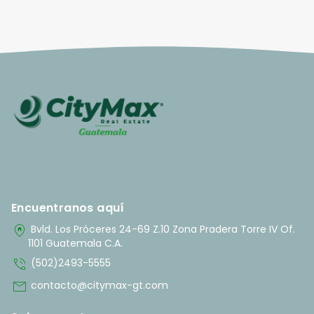
Encuentranos aquí
home_pin
Bvld. Los Próceres 24-69 Z.10 Zona Pradera Torre IV Of.
1101 Guatemala C.A.
phone_in_talk
(502)2493-5555
mail
contacto@citymax-gt.com