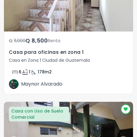
Q	8,500
Q	11,000
Renta
Casa para oficinas en zona 1
Casa en Zona 1 Ciudad de Guatemala
bed
bathtub
square_foot
6
1
178
m2
Maynor Alvarado
Casa con Uso de Suelo
Comercial