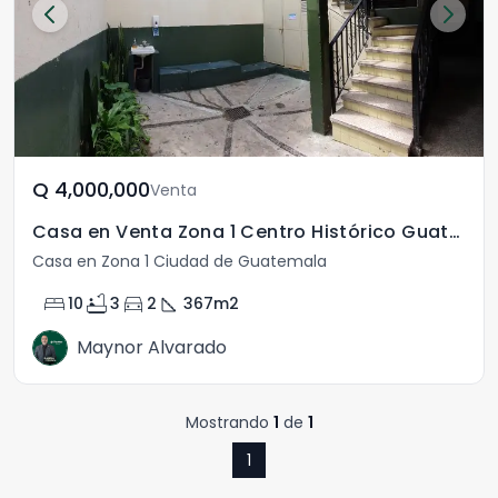
Q	4,000,000
Venta
Casa en Venta Zona 1 Centro Histórico Guatemala
Casa en Zona 1 Ciudad de Guatemala
bed
bathtub
directions_car
square_foot
10
3
2
367
m2
Maynor Alvarado
Mostrando
1
de
1
1