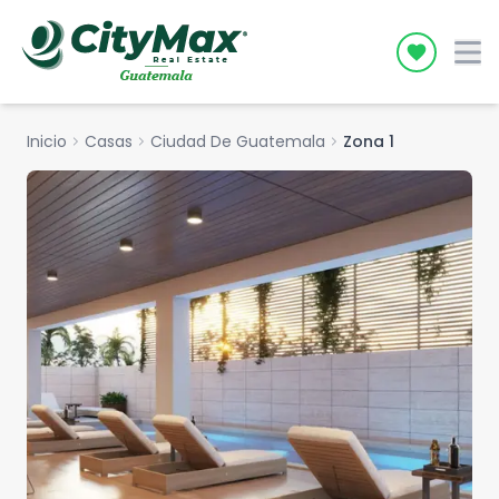
Icon desc
Inicio
chevron_right
Casas
chevron_right
Ciudad De Guatemala
chevron_right
Zona 1