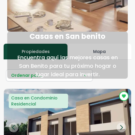
Casas en San benito
Propiedades
Mapa
Encuentra aquí las mejores casas en
San Benito para tu próximo hogar o
lugar ideal para invertir.
Ordenar por...
Casa en Condominio
Residencial