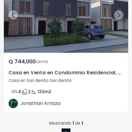
Q	744,000
Venta
Casa en Venta en Condominio Residencial, Petén
Casa en San Benito San Benito
bed
bathtub
square_foot
4
2
132
m2
Jonathan Arriaza
Mostrando
1
de
1