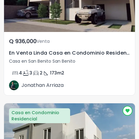
Q	936,000
Venta
En Venta Linda Casa en Condominio Residencial
Casa en San Benito San Benito
bed
bathtub
directions_car
square_foot
4
3
2
173
m2
Jonathan Arriaza
Casa en Condominio
Residencial