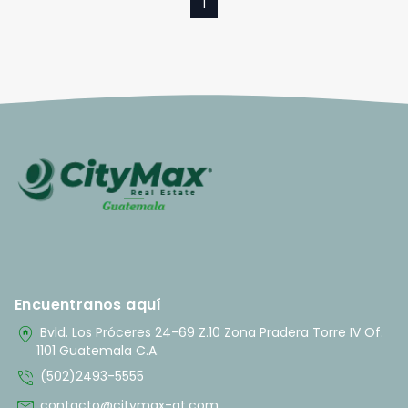
1
Encuentranos aquí
home_pin
Bvld. Los Próceres 24-69 Z.10 Zona Pradera Torre IV Of.
1101 Guatemala C.A.
phone_in_talk
(502)2493-5555
mail
contacto@citymax-gt.com