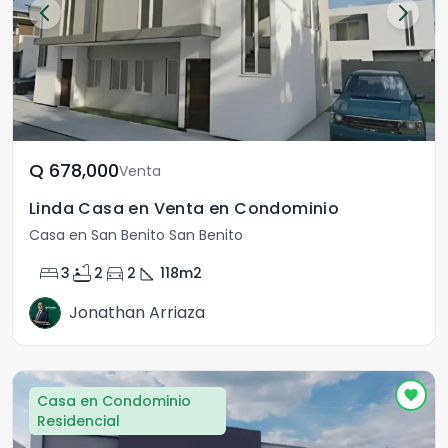
Q	678,000
Venta
Linda Casa en Venta en Condominio
Casa en San Benito San Benito
bed
bathtub
directions_car
square_foot
3
2
2
118
m2
Jonathan Arriaza
Casa en Condominio
Residencial