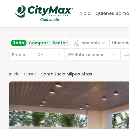
Inicio
Quiénes Somo
real_estate_agent
expand_more
Todo
Comprar
Rentar
Inmueble
Ubicaci
expand_more
bed
expand_more
bathtu
Precio:
Habitaciones
:
Q
-
...
Inicio
chevron_right
Casas
chevron_right
Santa Lucia Milpas Altas