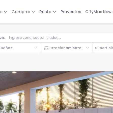
s
Comprar
Renta
Proyectos
CityMax New
on
:
b
expand_more
directions_car
expand_more
Baños
:
Estacionamiento
:
Superfici