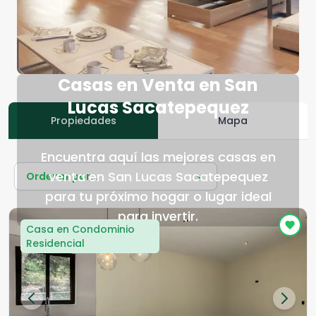
Casas en Venta en San
Lucas Sacatepequez
Propiedades
Mapa
Encuentra aquí las mejores casas en
venta en San Lucas Sacatepequez
Ordenar por...
para tu próximo hogar o lugar ideal
para invertir.
Casa en Condominio
Residencial