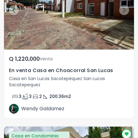
Q	1,220,000
Venta
En venta Casa en Choacorral San Lucas
Casa en San Lucas Sacatepéquez San Lucas
Sacatepequez
bed
bathtub
directions_car
square_foot
3
3
2
200.36
m2
Wendy Galdamez
Casa en Condominio