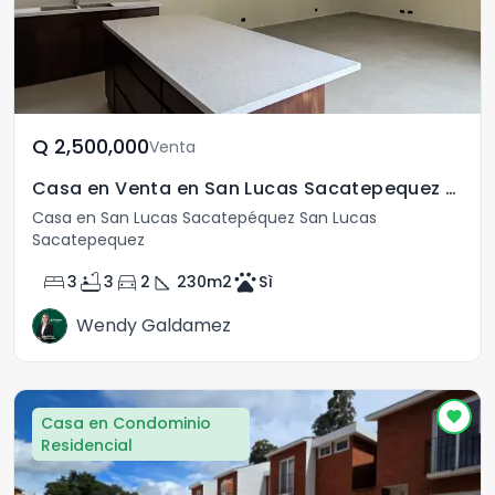
Q	2,500,000
Venta
Casa en Venta en San Lucas Sacatepequez de 1 Nivel
Casa en San Lucas Sacatepéquez San Lucas
Sacatepequez
bed
bathtub
directions_car
square_foot
pets
3
3
2
230
m2
Sì
Wendy Galdamez
Casa en Condominio
Residencial