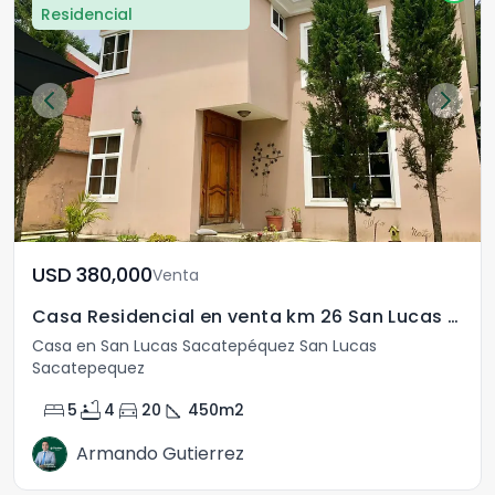
Residencial
USD	380,000
Venta
Casa Residencial en venta km 26 San Lucas Sacatepequez
Casa en San Lucas Sacatepéquez San Lucas
Sacatepequez
bed
bathtub
directions_car
square_foot
5
4
20
450
m2
Armando Gutierrez