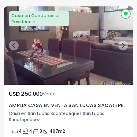
Casa en Condominio
Residencial
USD	250,000
Venta
AMPLIA CASA EN VENTA SAN LUCAS SACATEPEQUEZ
Casa en San Lucas Sacatepéquez San Lucas
Sacatepequez
bed
bathtub
directions_car
square_foot
4
4
3
407
m2