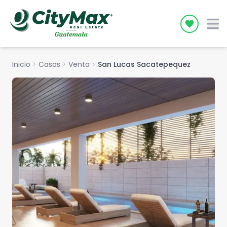
Icon desc
Inicio
chevron_right
Casas
chevron_right
Venta
chevron_right
San Lucas Sacatepequez