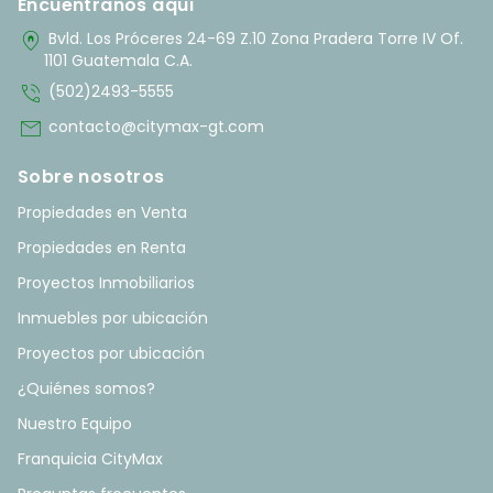
Encuentranos aquí
home_pin
Bvld. Los Próceres 24-69 Z.10 Zona Pradera Torre IV Of.
1101 Guatemala C.A.
phone_in_talk
(502)2493-5555
mail
contacto@citymax-gt.com
Sobre nosotros
Propiedades en Venta
Propiedades en Renta
Proyectos Inmobiliarios
Inmuebles por ubicación
Proyectos por ubicación
¿Quiénes somos?
Nuestro Equipo
Franquicia CityMax