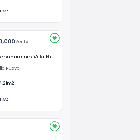
mez
	220,000
Venta
Se vende casa en condominio Villa Nueva
lla Nueva
4.21
m2
mez