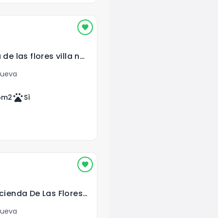
Casa en hacienda de las flores villa nueva
Nueva
pets
5
m2
Sì
Casa En Venta Hacienda De Las Flores Villa Nueva
Nueva