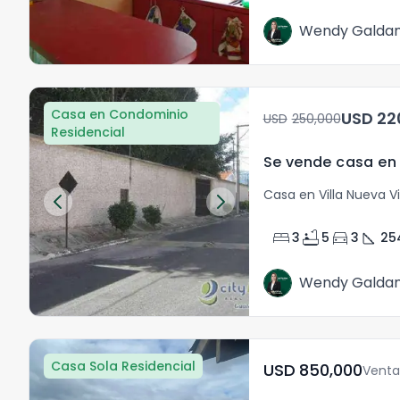
Wendy Galda
Casa en Condominio
USD
USD	250,000
Residencial
Casa en Villa Nueva Vi
bed
bathtub
directions_car
square_foot
3
5
3
25
Wendy Galda
Casa Sola Residencial
USD	850,000
Venta