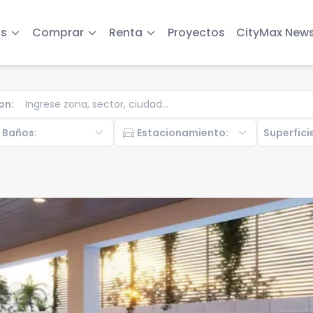
s
Comprar
Renta
Proyectos
CityMax New
on
:
b
expand_more
directions_car
expand_more
Baños
:
Estacionamiento
:
Superfici