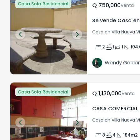
Casa Sola Residencial
Q	750,000
Venta
Se vende Casa en 
Casa en Villa Nueva Vi
bed
bathtub
directions_car
square_foot
2
1
1
104.
Wendy Galda
Casa Sola Residencial
Q	1,130,000
Venta
Casa en Villa Nueva Vi
bed
bathtub
square_foot
8
4
184
m2