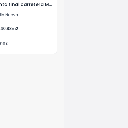
Lujosa casa en venta final carretera Mayan Golf
lla Nueva
240.88
m2
mez