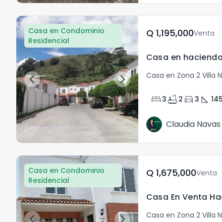
Casa en Condominio
Q	1,195,000
Venta
Residencial
Casa en Zona 2 Villa 
bed
bathtub
directions_car
square_foot
3
2
3
14
Claudia Navas
Casa en Condominio
Q	1,675,000
Venta
Residencial
Casa en Zona 2 Villa 