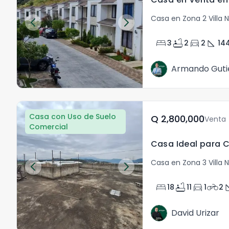
Casa en Zona 2 Villa 
bed
bathtub
directions_car
square_foot
3
2
2
14
Armando Guti
Casa con Uso de Suelo
Q	2,800,000
Venta
Comercial
Casa en Zona 3 Villa 
bed
bathtub
directions_car
motorcycle
squar
18
11
1
2
David Urizar