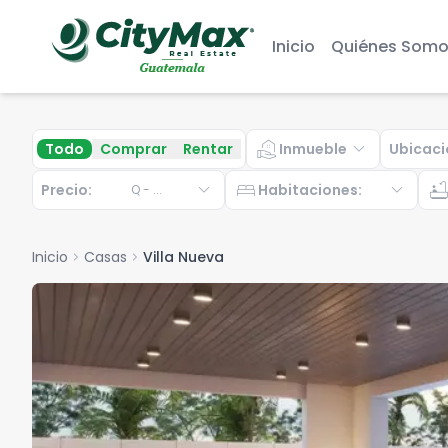
Inicio
Quiénes Somo
real_estate_agent
expand_more
Todo
Comprar
Rentar
Inmueble
Ubicaci
expand_more
bed
expand_more
bathtu
Precio:
Habitaciones
:
Q
-
...
Inicio
chevron_right
Casas
chevron_right
Villa Nueva