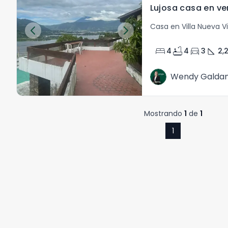
Casa en Villa Nueva Vi
bed
bathtub
directions_car
square_foot
4
4
3
2,
Wendy Galda
Mostrando
1
de
1
1