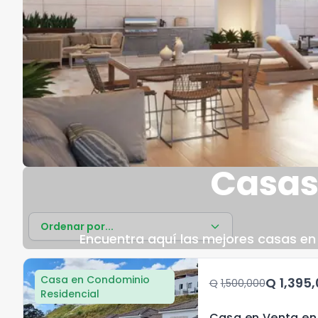
Casas
Ordenar por...
Encuentra aquí las mejores casas en V
Casa en Condominio
Q	1,39
Q	1,500,000
Residencial