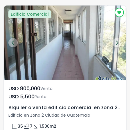
Edificio Comercial
USD	800,000
Venta
USD	5,500
Renta
Alquiler o venta edificio comercial en zona 2 Guatemala
Edificio en Zona 2 Ciudad de Guatemala
door_front
bathtub
square_foot
35
7
1,500
m2