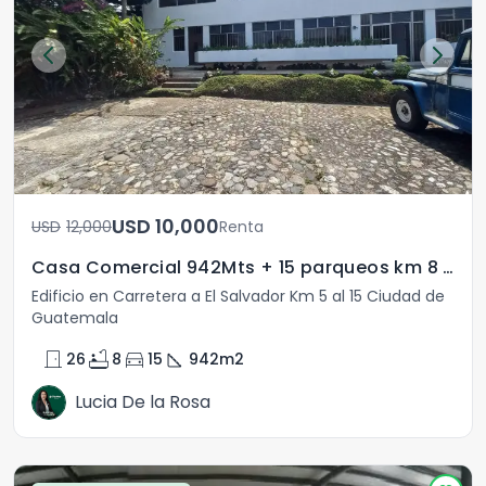
USD	10,000
USD	12,000
Renta
Casa Comercial 942Mts + 15 parqueos km 8 CES
Edificio en Carretera a El Salvador Km 5 al 15 Ciudad de
Guatemala
door_front
bathtub
directions_car
square_foot
26
8
15
942
m2
Lucia De la Rosa