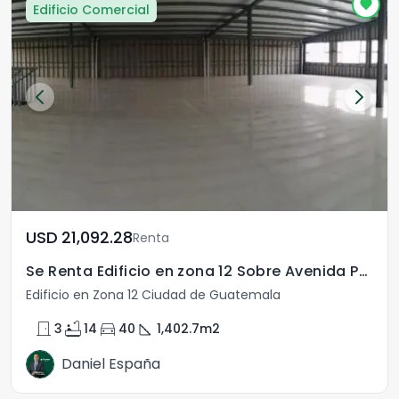
Edificio Comercial
USD	21,092.28
Renta
Se Renta Edificio en zona 12 Sobre Avenida Petapa
Edificio en Zona 12 Ciudad de Guatemala
door_front
bathtub
directions_car
square_foot
3
14
40
1,402.7
m2
Daniel España