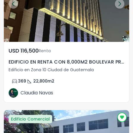
USD	116,500
Renta
EDIFICIO EN RENTA CON 8,000M2 BOULEVAR PROCERES ZONA 10
Edificio en Zona 10 Ciudad de Guatemala
directions_car
square_foot
369
22,800
m2
Claudia Navas
Edificio Comercial