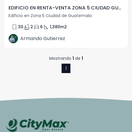
EDIFICIO EN RENTA-VENTA ZONA 5 CIUDAD GUATEMALA
Edificio en Zona 5 Ciudad de Guatemala
door_front
bathtub
directions_car
square_foot
30
2
6
1,380
m2
Armando Gutierrez
Mostrando
1
de
1
1