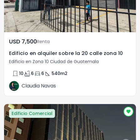
USD	7,500
Renta
Edificio en alquiler sobre la 20 calle zona 10
Edificio en Zona 10 Ciudad de Guatemala
door_front
bathtub
directions_car
square_foot
10
6
6
540
m2
Claudia Navas
Edificio Comercial