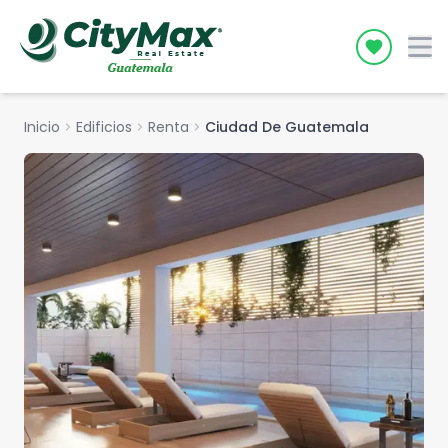
Icon desc
Inicio
chevron_right
Edificios
chevron_right
Renta
chevron_right
Ciudad De Guatemala