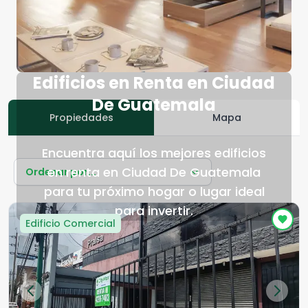
Edificios en Renta en Ciudad
De Guatemala
Propiedades
Mapa
Encuentra aquí los mejores edificios
en renta en Ciudad De Guatemala
Ordenar por...
para tu próximo hogar o lugar ideal
para invertir.
Edificio Comercial