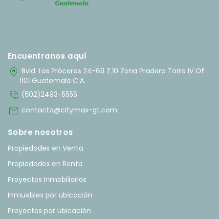
Encuentranos aquí
home_pin
Bvld. Los Próceres 24-69 Z.10 Zona Pradera Torre IV Of.
1101 Guatemala C.A.
phone_in_talk
(502)2493-5555
mail
contacto@citymax-gt.com
Sobre nosotros
Propiedades en Venta
Propiedades en Renta
Proyectos Inmobiliarios
Inmuebles por ubicación
Proyectos por ubicación