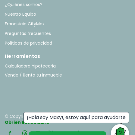
¿Quiénes somos?
Nuestro Equipo
Franquicia CityMax
Preguntas frecuentes
Políticas de privacidad
Herramientas
Calculadora hipotecaria
Vende / Renta tu inmueble
© Copyright
2026
. All rights reserved. - Hecho con ❤️ por
¡Hola soy Maxy!, estoy aquí para ayudarte
Obrien Inmobiliario
.