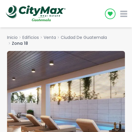
Icon desc
Inicio
chevron_right
Edificios
chevron_right
Venta
chevron_right
Ciudad De Guatemala
chevron_right
Zona 18