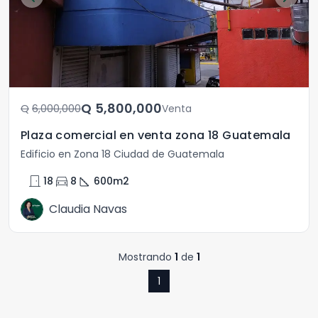
Q	5,800,000
Q	6,000,000
Venta
Plaza comercial en venta zona 18 Guatemala
Edificio en Zona 18 Ciudad de Guatemala
door_front
directions_car
square_foot
18
8
600
m2
Claudia Navas
Mostrando
1
de
1
1