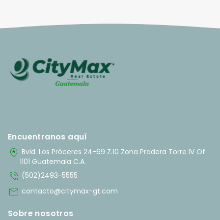
Encuentranos aquí
home_pin
Bvld. Los Próceres 24-69 Z.10 Zona Pradera Torre IV Of.
1101 Guatemala C.A.
phone_in_talk
(502)2493-5555
mail
contacto@citymax-gt.com
Sobre nosotros