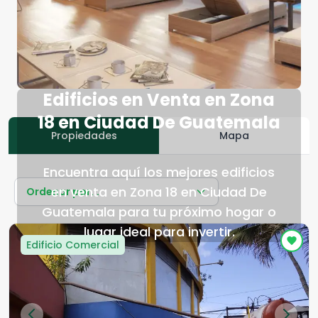
Edificios en Venta en Zona
18 en Ciudad De Guatemala
Propiedades
Mapa
Encuentra aquí los mejores edificios
en venta en Zona 18 en Ciudad De
Ordenar por...
Guatemala para tu próximo hogar o
lugar ideal para invertir.
Edificio Comercial