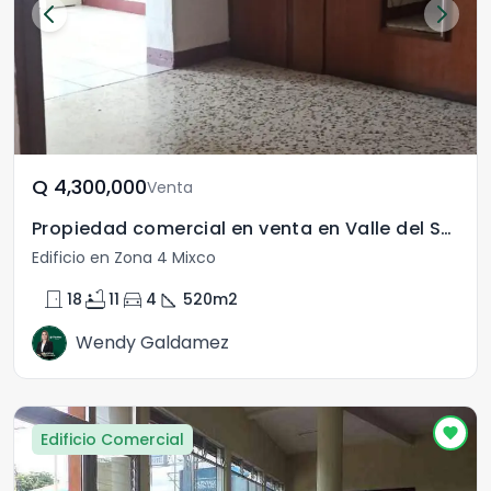
Q	4,300,000
Venta
Propiedad comercial en venta en Valle del Sol, Mixco
Edificio en Zona 4 Mixco
door_front
bathtub
directions_car
square_foot
18
11
4
520
m2
Wendy Galdamez
Edificio Comercial