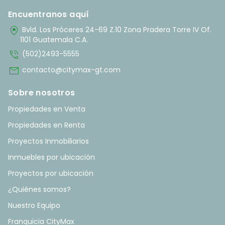
Encuentranos aquí
home_pin
Bvld. Los Próceres 24-69 Z.10 Zona Pradera Torre IV Of.
1101 Guatemala C.A.
phone_in_talk
(502)2493-5555
mail
contacto@citymax-gt.com
Sobre nosotros
Propiedades en Venta
Propiedades en Renta
Proyectos Inmobiliarios
Inmuebles por ubicación
Proyectos por ubicación
¿Quiénes somos?
Nuestro Equipo
Franquicia CityMax