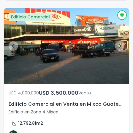
Edificio Comercial
USD	3,500,000
USD	4,000,000
Venta
Edificio Comercial en Venta en Mixco Guatemala
Edificio en Zona 4 Mixco
square_foot
12,792.81
m2