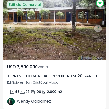
Edificio Comercial
USD	2,500,000
Venta
TERRENO COMERCIAL EN VENTA KM 20 SAN LUCAS SACATEPEQUEZ
Edificio en San Cristóbal Mixco
door_front
bathtub
directions_car
square_foot
48
26
100
2,000
m2
Wendy Galdamez