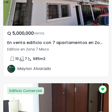
Q	5,000,000
Venta
En venta edificio con 7 apartamentos en Zona 7
Edificio en Zona 7 Mixco
door_front
bathtub
square_foot
10
7
685
m2
Maynor Alvarado
Edificio Comercial