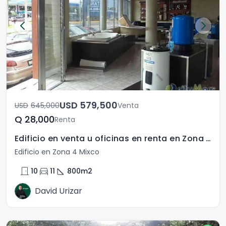
USD	579,500
USD	645,000
Venta
Q	28,000
Renta
Edificio en venta u oficinas en renta en Zona 4 de Mixc
Edificio en Zona 4 Mixco
door_front
directions_car
square_foot
10
11
800
m2
David Urizar