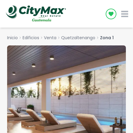
Icon desc
Inicio
chevron_right
Edificios
chevron_right
Venta
chevron_right
Quetzaltenango
chevron_right
Zona 1