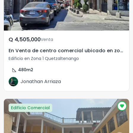
Q	4,505,000
Venta
En Venta de centro comercial ubicado en zona 1 Xela
Edificio en Zona 1 Quetzaltenango
square_foot
480
m2
Jonathan Arriaza
Edificio Comercial