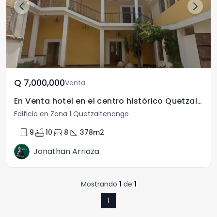
Q	7,000,000
Venta
En Venta hotel en el centro histórico Quetzaltenango
Edificio en Zona 1 Quetzaltenango
door_front
bathtub
directions_car
square_foot
9
10
8
378
m2
Jonathan Arriaza
Mostrando
1
de
1
1