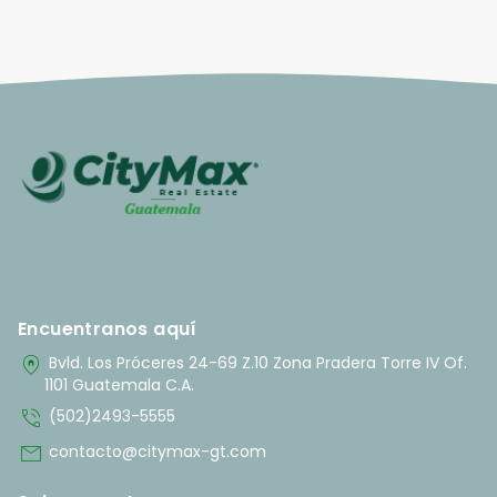
Encuentranos aquí
home_pin
Bvld. Los Próceres 24-69 Z.10 Zona Pradera Torre IV Of.
1101 Guatemala C.A.
phone_in_talk
(502)2493-5555
mail
contacto@citymax-gt.com