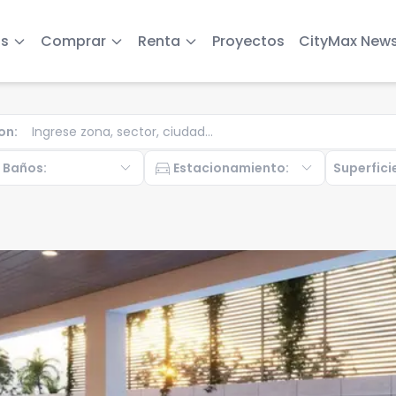
s
Comprar
Renta
Proyectos
CityMax New
on
:
b
expand_more
directions_car
expand_more
Baños
:
Estacionamiento
:
Superfici