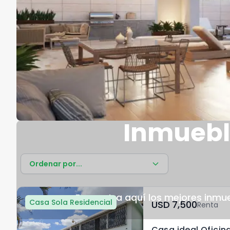
Inmuebl
Ordenar por...
Encuentra aquí los mejores inmu
Casa Sola Residencial
USD	7,500
Renta
Casa ideal Oficin