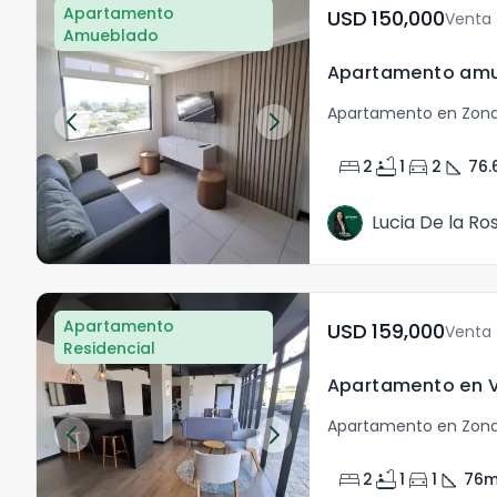
Apartamento
USD	150,000
Venta
Amueblado
Apartamento en Zona
bed
bathtub
directions_car
square_foot
2
1
2
76.
Lucia De la Ro
Apartamento
USD	159,000
Venta
Residencial
Apartamento en Zona
bed
bathtub
directions_car
square_foot
2
1
1
76
m