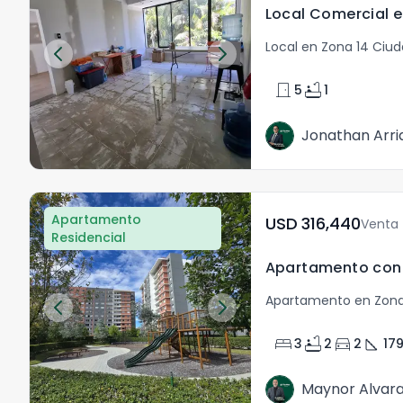
Local en Zona 14 Ciu
door_front
bathtub
5
1
Jonathan Arri
Apartamento
USD	316,440
Venta
Residencial
Apartamento en Zona
bed
bathtub
directions_car
square_foot
3
2
2
17
Maynor Alvar