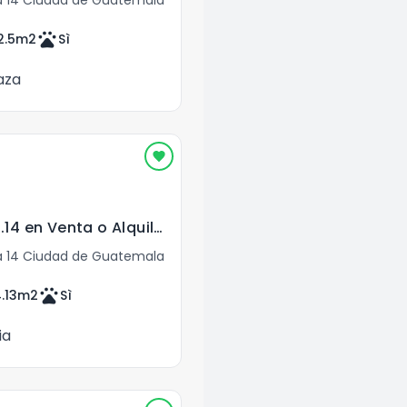
pets
2.5
m2
Sì
aza
Apartamento en Z.14 en Venta o Alquiler
 14 Ciudad de Guatemala
pets
.13
m2
Sì
ia