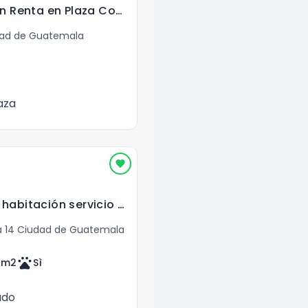
Local Comercial en Renta en Plaza Comercial en zona 14
dad de Guatemala
aza
Apartamento con habitación servicio en Venta Zona 14
 14 Ciudad de Guatemala
pets
9
m2
Sì
ado