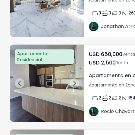
bed
bathtub
directions_car
square_foot
3
3
3
26
Jonathan Arri
USD	650,000
Apartamento
Venta
Residencial
USD	2,500
Renta
Apartamento en Zona
bed
bathtub
directions_car
square_foot
2
2
2
154
Rocio Chavarr