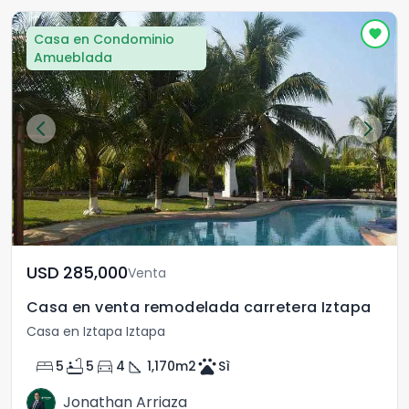
Casa en Condominio
Amueblada
USD	285,000
Venta
Casa en venta remodelada carretera Iztapa
Casa en Iztapa Iztapa
bed
bathtub
directions_car
square_foot
pets
5
5
4
1,170
m2
Sì
Jonathan Arriaza