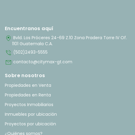
Encuentranos aquí
home_pin
Bvld. Los Próceres 24-69 Z.10 Zona Pradera Torre IV Of.
1101 Guatemala C.A.
phone_in_talk
(502)2493-5555
mail
contacto@citymax-gt.com
Sobre nosotros
Propiedades en Venta
Propiedades en Renta
Proyectos Inmobiliarios
Inmuebles por ubicación
Proyectos por ubicación
¿Quiénes somos?