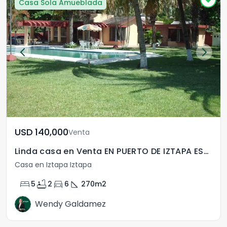
Casa Sola Amueblada
USD	140,000
Venta
Linda casa en Venta EN PUERTO DE IZTAPA ESCUINTLA
Casa en Iztapa Iztapa
bed
bathtub
directions_car
square_foot
5
2
6
270
m2
Wendy Galdamez