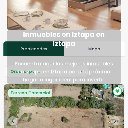
Inmuebles en Iztapa en
Iztapa
Propiedades
Mapa
Encuentra aquí los mejores inmuebles
en Iztapa en Iztapa para tu próximo
Ordenar por...
hogar o lugar ideal para invertir.
Terreno Comercial