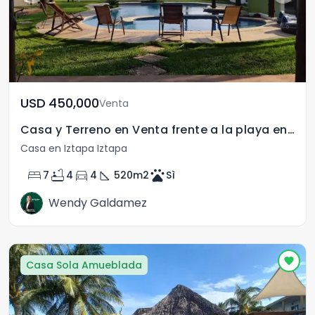
USD	450,000
Venta
Casa y Terreno en Venta frente a la playa en Monterrico
Casa en Iztapa Iztapa
bed
bathtub
directions_car
square_foot
pets
7
4
4
520
m2
Sì
Wendy Galdamez
Casa Sola Amueblada