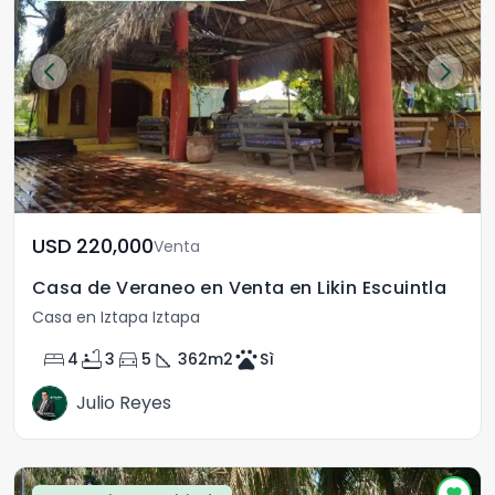
USD	220,000
Venta
Casa de Veraneo en Venta en Likin Escuintla
Casa en Iztapa Iztapa
bed
bathtub
directions_car
square_foot
pets
4
3
5
362
m2
Sì
Julio Reyes