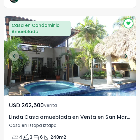
Casa en Condominio
Amueblada
USD	262,500
Venta
Linda Casa amueblada en Venta en San Marino!!!
Casa en Iztapa Iztapa
bed
bathtub
directions_car
square_foot
4
3
6
240
m2