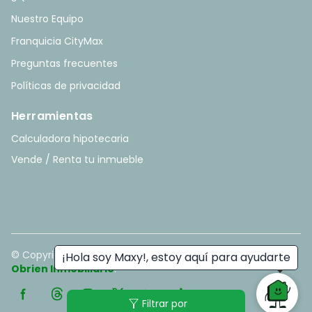
Nuestro Equipo
Franquicia CityMax
Preguntas frecuentes
Políticas de privacidad
Herramientas
Calculadora hipotecaria
Vende / Renta tu inmueble
© Copyright
2026
. All rights reserved. - Hecho con ❤️ por
¡Hola soy Maxy!, estoy aquí para ayudarte
Obrien Inmobiliario
.
filter_alt
Filtrar por