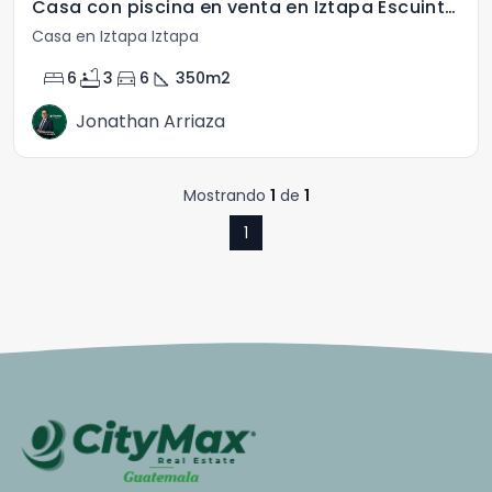
Casa con piscina en venta en Iztapa Escuintla
Casa en Iztapa Iztapa
bed
bathtub
directions_car
square_foot
6
3
6
350
m2
Jonathan Arriaza
Mostrando
1
de
1
1