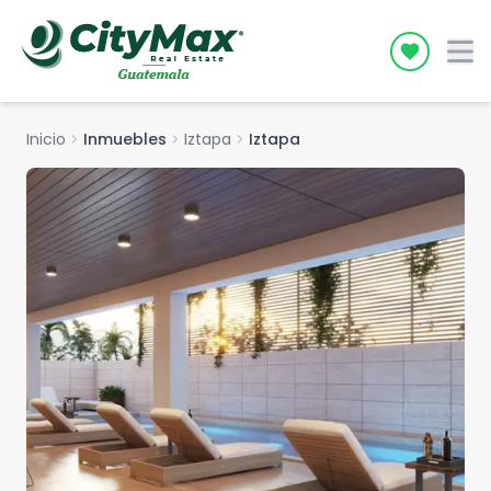
Icon desc
Inicio
chevron_right
Inmuebles
chevron_right
Iztapa
chevron_right
Iztapa