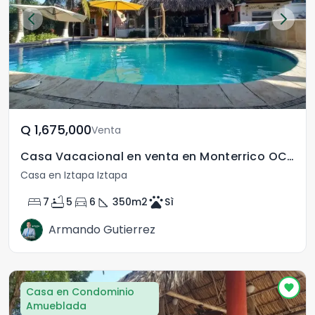
Q	1,675,000
Venta
Casa Vacacional en venta en Monterrico OCRET
Casa en Iztapa Iztapa
bed
bathtub
directions_car
square_foot
pets
7
5
6
350
m2
Sì
Armando Gutierrez
Casa en Condominio
Amueblada