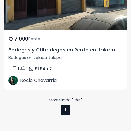
Q	7,000
Renta
Bodegas y Ofibodegas en Renta en Jalapa
Bodegas en Jalapa Jalapa
door_front
bathtub
square_foot
1
1
91.94
m2
Rocio Chavarria
Mostrando
1
de
1
1