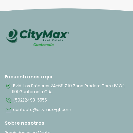
Encuentranos aquí
home_pin
Bvld. Los Próceres 24-69 Z.10 Zona Pradera Torre IV Of.
1101 Guatemala C.A.
phone_in_talk
(502)2493-5555
mail
contacto@citymax-gt.com
Sobre nosotros
Propiedades en Venta