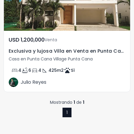
USD	1,200,000
Venta
Exclusiva y lujosa Villa en Venta en Punta Cana
Casa en Punta Cana Village Punta Cana
bed
bathtub
directions_car
square_foot
pets
4
6
4
425
m2
Sì
Julio Reyes
Mostrando
1
de
1
1