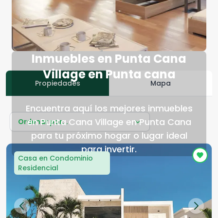
Inmuebles en Punta Cana
Village en Punta cana
Propiedades
Mapa
Encuentra aquí los mejores inmuebles
en Punta Cana Village en Punta Cana
Ordenar por...
para tu próximo hogar o lugar ideal
para invertir.
Casa en Condominio
Residencial