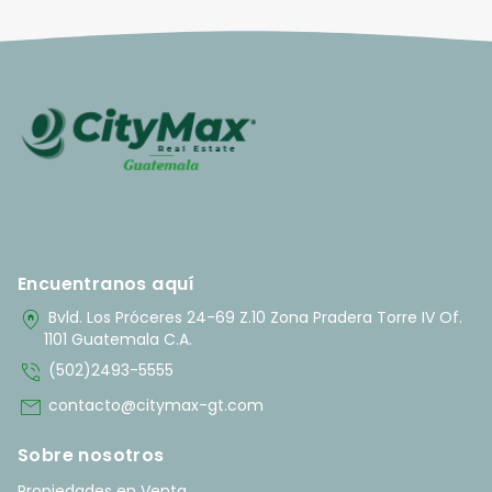
Encuentranos aquí
home_pin
Bvld. Los Próceres 24-69 Z.10 Zona Pradera Torre IV Of.
1101 Guatemala C.A.
phone_in_talk
(502)2493-5555
mail
contacto@citymax-gt.com
Sobre nosotros
Propiedades en Venta