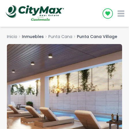
Icon desc
Inicio
chevron_right
Inmuebles
chevron_right
Punta Cana
chevron_right
Punta Cana Village