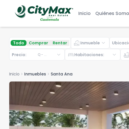
Inicio
Quiénes Somo
real_estate_agent
expand_more
Todo
Comprar
Rentar
Inmueble
Ubicaci
expand_more
bed
expand_more
bathtu
Precio:
Habitaciones
:
Q
-
...
Inicio
chevron_right
Inmuebles
chevron_right
Santa Ana