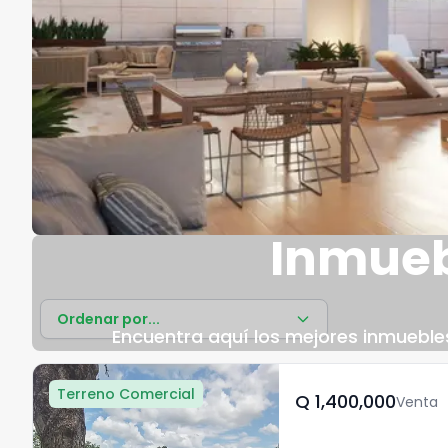
Inmueb
Ordenar por...
Encuentra aquí los mejores inmuebles
Terreno Comercial
Q	1,400,000
Venta