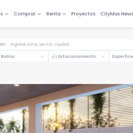
s
Comprar
Renta
Proyectos
CityMax New
on
:
b
expand_more
directions_car
expand_more
Baños
:
Estacionamiento
:
Superfici