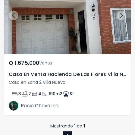
Q	1,675,000
Venta
Casa En Venta Hacienda De Las Flores Villa Nueva
Casa en Zona 2 Villa Nueva
bed
bathtub
directions_car
square_foot
pets
3
2
4
190
m2
Sì
Rocio Chavarria
Mostrando
1
de
1