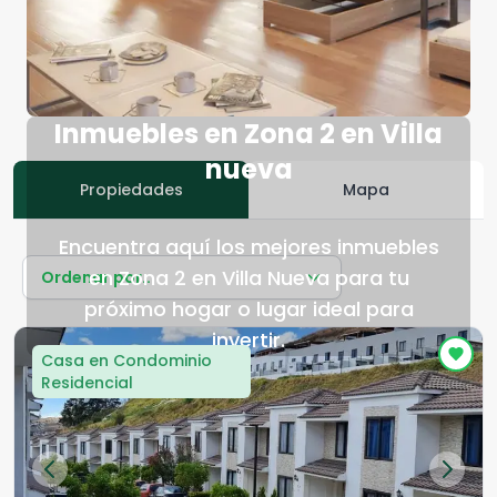
Inmuebles en Zona 2 en Villa
nueva
Propiedades
Mapa
Encuentra aquí los mejores inmuebles
en Zona 2 en Villa Nueva para tu
Ordenar por...
próximo hogar o lugar ideal para
invertir.
Casa en Condominio
Residencial