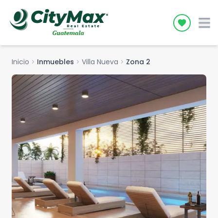
Icon desc
Inicio
chevron_right
Inmuebles
chevron_right
Villa Nueva
chevron_right
Zona 2