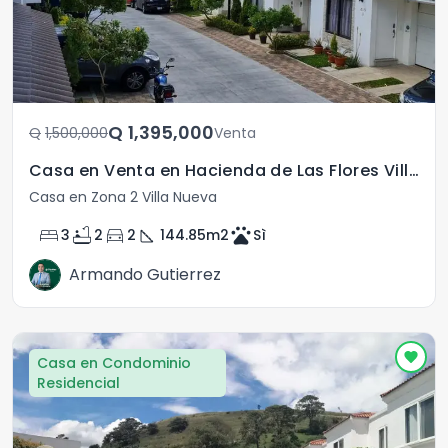
Q	1,395,000
Q	1,500,000
Venta
Casa en Venta en Hacienda de Las Flores Villa Nueva
Casa en Zona 2 Villa Nueva
bed
bathtub
directions_car
square_foot
pets
3
2
2
144.85
m2
Sì
Armando Gutierrez
Casa en Condominio
Residencial