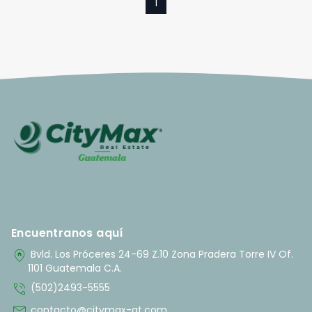
1
Encuentranos aquí
home_pin
Bvld. Los Próceres 24-69 Z.10 Zona Pradera Torre IV Of.
1101 Guatemala C.A.
phone_in_talk
(502)2493-5555
mail
contacto@citymax-gt.com