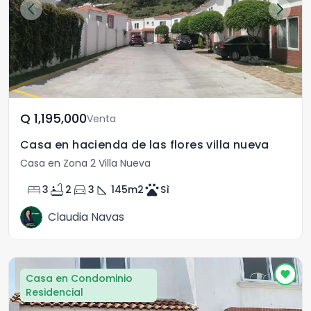
Q	1,195,000
Venta
Casa en hacienda de las flores villa nueva
Casa en Zona 2 Villa Nueva
bed
bathtub
directions_car
square_foot
pets
3
2
3
145
m2
Sì
Claudia Navas
Casa en Condominio
Residencial