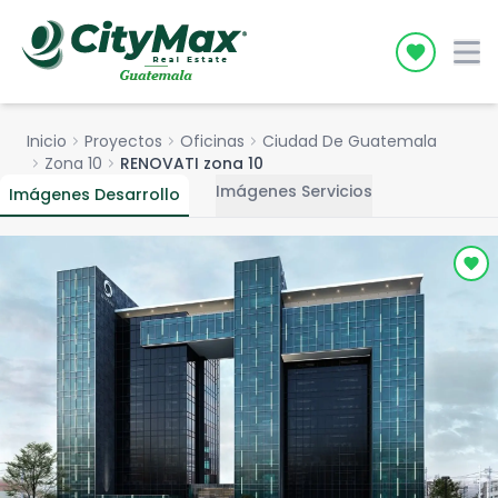
Icon desc
Inicio
chevron_right
Proyectos
chevron_right
Oficinas
chevron_right
Ciudad De Guatemala
chevron_right
Zona 10
chevron_right
RENOVATI zona 10
Imágenes Servicios
Imágenes Desarrollo