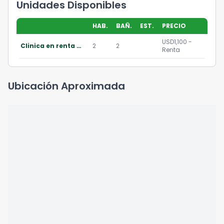
Unidades Disponibles
HAB.
BAÑ.
EST.
PRECIO
USD1,100 -
Clinica en renta en renovati zona 10
2
2
Renta
Ubicación Aproximada