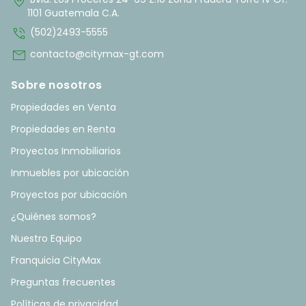
home_pin
1101 Guatemala C.A.
phone_in_talk
(502)2493-5555
mail
contacto@citymax-gt.com
Sobre nosotros
Propiedades en Venta
Propiedades en Renta
Proyectos Inmobiliarios
Inmuebles por ubicación
Proyectos por ubicación
¿Quiénes somos?
Nuestro Equipo
Franquicia CityMax
Preguntas frecuentes
Políticas de privacidad