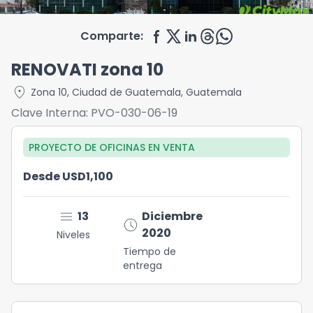
Comparte:
RENOVATI zona 10
location_on
Zona 10
,
Ciudad de Guatemala
,
Guatemala
Clave Interna:
PVO-030-06-19
PROYECTO DE OFICINAS
EN
VENTA
Desde USD1,100
menu
13
Diciembre
schedule
2020
Niveles
Tiempo de
entrega