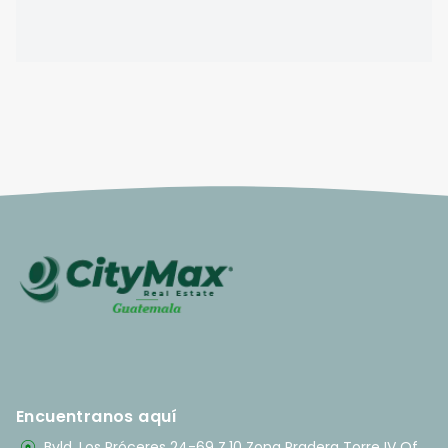
Encuentranos aquí
Bvld. Los Próceres 24-69 Z.10 Zona Pradera Torre IV Of.