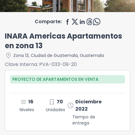
Comparte:
INARA Americas Apartamentos
en zona 13
location_on
Zona 13
,
Ciudad de Guatemala
,
Guatemala
Clave Interna:
PVA-033-09-20
PROYECTO DE APARTAMENTOS
EN
VENTA
menu
door_front
16
70
Diciembre
schedule
2022
Niveles
Unidades
Tiempo de
entrega