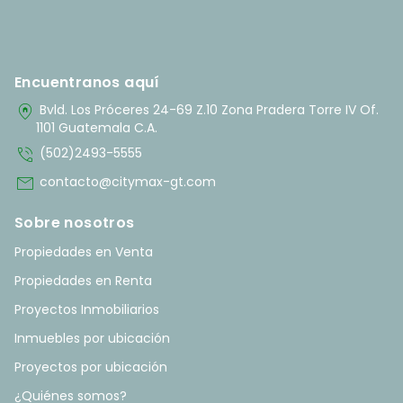
Encuentranos aquí
home_pin
Bvld. Los Próceres 24-69 Z.10 Zona Pradera Torre IV Of.
1101 Guatemala C.A.
phone_in_talk
(502)2493-5555
mail
contacto@citymax-gt.com
Sobre nosotros
Propiedades en Venta
Propiedades en Renta
Proyectos Inmobiliarios
Inmuebles por ubicación
Proyectos por ubicación
¿Quiénes somos?