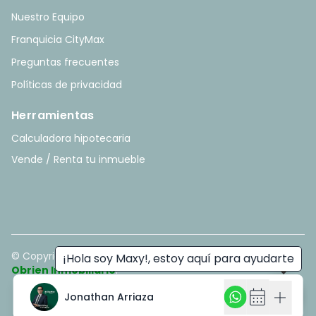
Nuestro Equipo
Franquicia CityMax
Preguntas frecuentes
Políticas de privacidad
Herramientas
Calculadora hipotecaria
Vende / Renta tu inmueble
© Copyright
2026
. All rights reserved. - Hecho con ❤️ por
¡Hola soy Maxy!, estoy aquí para ayudarte
Obrien Inmobiliario
.
calendar_month
add
Jonathan Arriaza