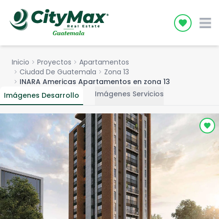
Icon desc
Inicio
chevron_right
Proyectos
chevron_right
Apartamentos
chevron_right
Ciudad De Guatemala
chevron_right
Zona 13
chevron_right
INARA Americas Apartamentos en zona 13
Imágenes Servicios
Imágenes Desarrollo