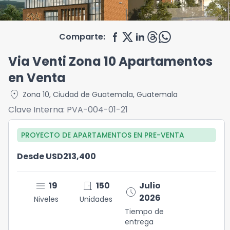
Comparte:
Via Venti Zona 10 Apartamentos
en Venta
location_on
Zona 10
,
Ciudad de Guatemala
,
Guatemala
Clave Interna:
PVA-004-01-21
PROYECTO DE APARTAMENTOS
EN
PRE-VENTA
Desde USD213,400
menu
door_front
19
150
Julio
schedule
2026
Niveles
Unidades
Tiempo de
entrega