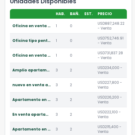
Unidades Disponibles
HAB.
BAÑ.
EST.
PRECIO
USD887,248.22
Oficina en venta en la zona 10 de la 20 calle guatemala
1
0
- Venta
USD752,746.91
Oficina tipo pent house en venta en la zona 10
1
0
- Venta
USD731,837.28
Oficina en venta en construcción en la zona 10
1
0
- Venta
USD234,000 -
Amplio apartamento en venta zona 10 guatemala
3
2
Venta
USD227,800 -
nuevo en venta apartamentos en zona 10 guatemala
3
2
Venta
USD226,200 -
Apartamento en venta en planos en zona 10 guatemala
3
2
Venta
USD222,100 -
En venta apartamentos nuevo en zona 10 guatemala
3
2
Venta
USD215,400 -
Apartamento en venta en planos con balcón en zona 10
3
2
Venta