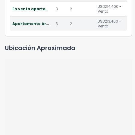
USD214,400 -
En venta apartamentos en zona 10 cerca 10 ave z.14
3
2
Venta
USD213,400 -
Apartamento área exclusiva zona 10 venta 3 dormitorios
3
2
Venta
Ubicación Aproximada