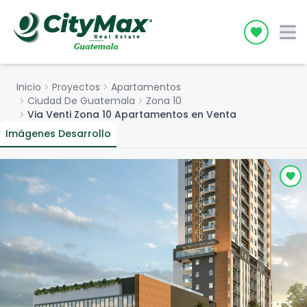
Icon desc
Inicio
chevron_right
Proyectos
chevron_right
Apartamentos
chevron_right
Ciudad De Guatemala
chevron_right
Zona 10
chevron_right
Via Venti Zona 10 Apartamentos en Venta
Imágenes Desarrollo