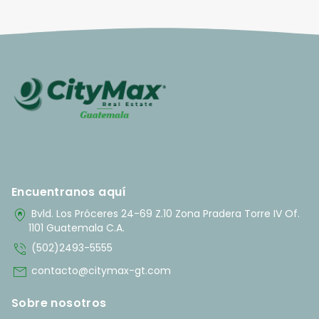
Encuentranos aquí
home_pin
Bvld. Los Próceres 24-69 Z.10 Zona Pradera Torre IV Of.
1101 Guatemala C.A.
phone_in_talk
(502)2493-5555
mail
contacto@citymax-gt.com
Sobre nosotros