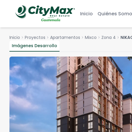
Inicio
Quiénes Somo
Inicio
chevron_right
Proyectos
chevron_right
Apartamentos
chevron_right
Mixco
chevron_right
Zona 4
chevron_right
NIKA
Imágenes Desarrollo