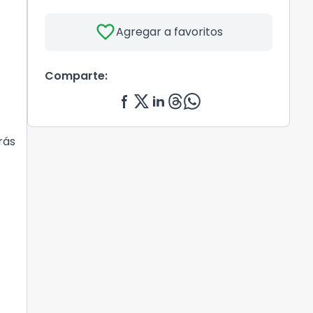
favorite
Agregar a favoritos
Comparte:
rás