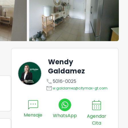
Wendy
Galdamez
call
5016-0025
email
w.galdamez@citymax-gt.com
sms
calendar_month
Mensaje
WhatsApp
Agendar
Cita