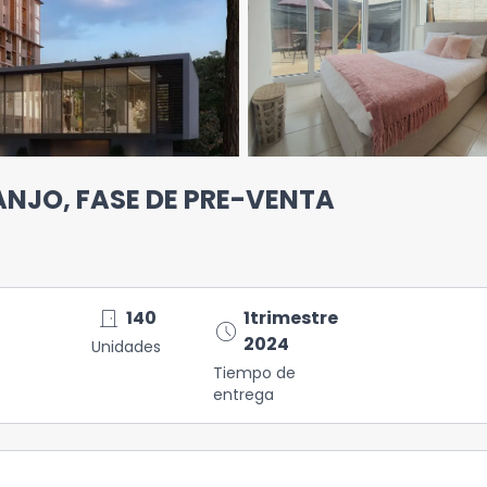
NJO, FASE DE PRE-VENTA
door_front
140
1trimestre
schedule
2024
Unidades
Tiempo de
entrega