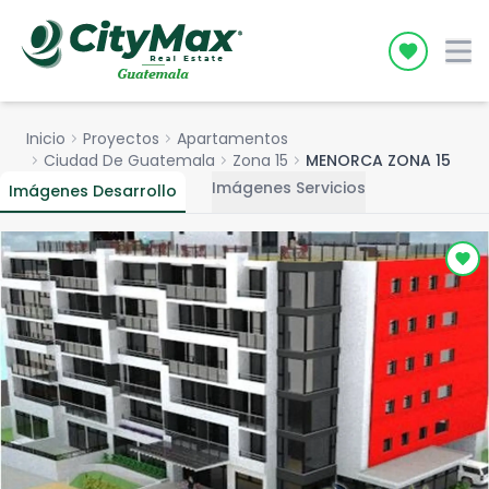
Icon desc
Inicio
chevron_right
Proyectos
chevron_right
Apartamentos
chevron_right
Ciudad De Guatemala
chevron_right
Zona 15
chevron_right
MENORCA ZONA 15
Imágenes Servicios
Imágenes Desarrollo