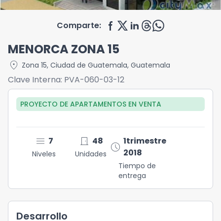
Comparte:
MENORCA ZONA 15
location_on
Zona 15
,
Ciudad de Guatemala
,
Guatemala
Clave Interna:
PVA-060-03-12
PROYECTO DE APARTAMENTOS
EN
VENTA
menu
door_front
7
48
1trimestre
schedule
2018
Niveles
Unidades
Tiempo de
entrega
Desarrollo