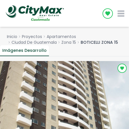
Icon desc
Inicio
chevron_right
Proyectos
chevron_right
Apartamentos
chevron_right
Ciudad De Guatemala
chevron_right
Zona 15
chevron_right
BOTICELLI ZONA 15
Imágenes Desarrollo