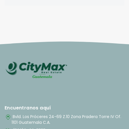
Encuentranos aquí
home_pin
Bvld. Los Próceres 24-69 Z.10 Zona Pradera Torre IV Of.
1101 Guatemala C.A.