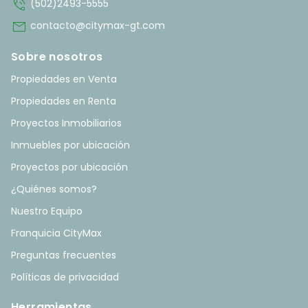
phone_in_talk
(502)2493-5555
mail
contacto@citymax-gt.com
Sobre nosotros
Propiedades en Venta
Propiedades en Renta
Proyectos Inmobiliarios
Inmuebles por ubicación
Proyectos por ubicación
¿Quiénes somos?
Nuestro Equipo
Franquicia CityMax
Preguntas frecuentes
Políticas de privacidad
Herramientas