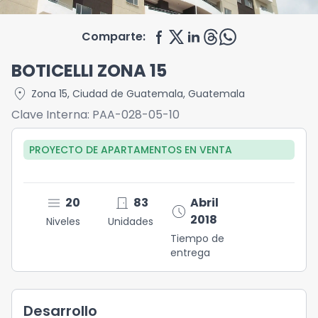
Comparte:
BOTICELLI ZONA 15
location_on
Zona 15
,
Ciudad de Guatemala
,
Guatemala
Clave Interna:
PAA-028-05-10
PROYECTO DE APARTAMENTOS
EN
VENTA
menu
door_front
20
83
Abril
schedule
2018
Niveles
Unidades
Tiempo de
entrega
Desarrollo