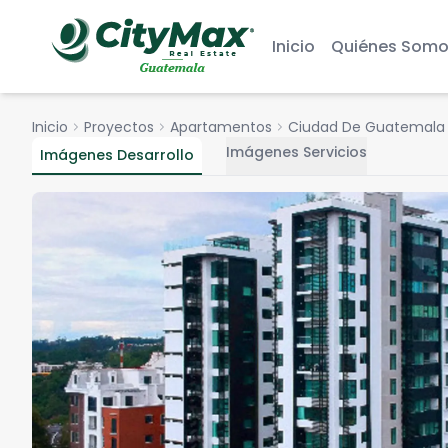
Inicio
Quiénes Somo
Inicio
chevron_right
Proyectos
chevron_right
Apartamentos
chevron_right
Ciudad De Guatemala
ch
Imágenes Servicios
Imágenes Desarrollo