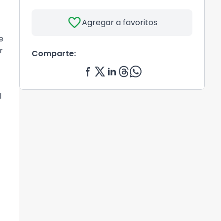
favorite
Agregar a favoritos
e
r
Comparte:
l